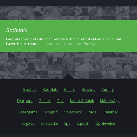
Badplats
Badplats är en plats där man kan bada. Det är oftast vid en sjö eller vid
havet. Hos Activated hittar du badplatser i hela Sverige.
Badhus
Badplats
Biljard
Bowling
Curling
Djurpark
Gokart
Golf
Kanot & Kajak
Klättervägg
Lasergame
Minigolf
Nöjespark
Padel
Paintball
Segway
Skidbacke
Spa
Squash
Upplevelse