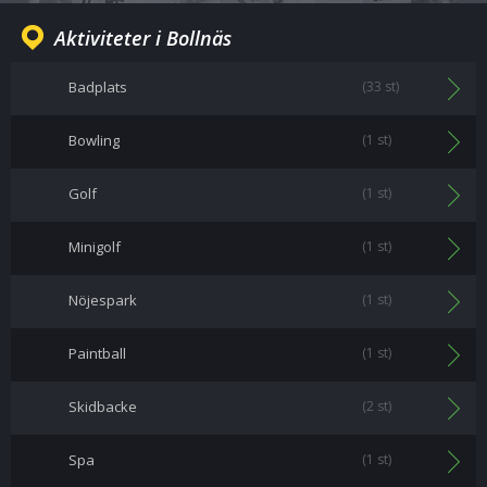
Aktiviteter i Bollnäs
Badplats
(33 st)
Bowling
(1 st)
Golf
(1 st)
Minigolf
(1 st)
Nöjespark
(1 st)
Paintball
(1 st)
Skidbacke
(2 st)
Spa
(1 st)