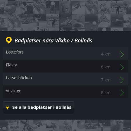
Badplatser nära Växbo / Bollnäs
Lottefors
4 km
Flästa
6 km
Larsesbäcken
7 km
Vevlinge
8 km
Se alla badplatser i Bollnäs