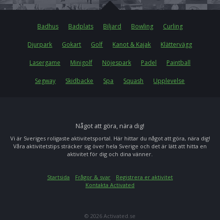
Badhus
Badplats
Biljard
Bowling
Curling
Djurpark
Gokart
Golf
Kanot & Kajak
Klättervägg
Lasergame
Minigolf
Nöjespark
Padel
Paintball
Segway
Skidbacke
Spa
Squash
Upplevelse
Något att göra, nära dig!
Vi är Sveriges roligaste aktivitetsportal. Här hittar du något att göra, nära dig!
Våra aktivitetstips sträcker sig över hela Sverige och det är lätt att hitta en
aktivitet för dig och dina vänner.
Startsida
Frågor & svar
Registrera er aktivitet
Kontakta Activated
© 2026 Activated.se