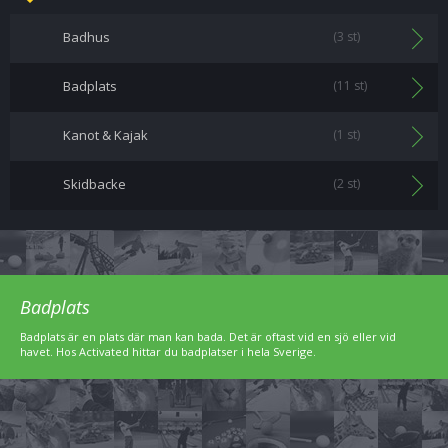
Badhus
(3 st)
Badplats
(11 st)
Kanot & Kajak
(1 st)
Skidbacke
(2 st)
Badplats
Badplats är en plats där man kan bada. Det är oftast vid en sjö eller vid
havet. Hos Activated hittar du badplatser i hela Sverige.