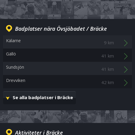
Badplatser nära Övsjöbadet / Bräcke
Kälarne
9 km
Gällö
41 km
Sundsjön
41 km
Drevviken
42 km
Se alla badplatser i Bräcke
Aktiviteter i Bräcke