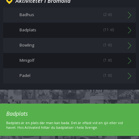
Aktiviteter i Bromölla
Badhus
(2 st)
Badplats
(11 st)
Bowling
(1 st)
Minigolf
(1 st)
Padel
(1 st)
Badplats
Badplats är en plats där man kan bada. Det är oftast vid en sjö eller vid
havet. Hos Activated hittar du badplatser i hela Sverige.