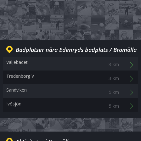
Badplatser nära Edenryds badplats / Bromölla
Valjebadet
3 km
Tredenborg V
3 km
Sandviken
5 km
Ivösjön
5 km