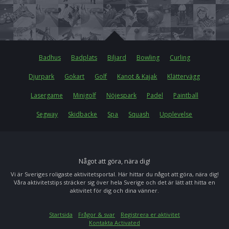
Badhus
Badplats
Biljard
Bowling
Curling
Djurpark
Gokart
Golf
Kanot & Kajak
Klättervägg
Lasergame
Minigolf
Nöjespark
Padel
Paintball
Segway
Skidbacke
Spa
Squash
Upplevelse
Något att göra, nära dig!
Vi är Sveriges roligaste aktivitetsportal. Här hittar du något att göra, nära dig!
Våra aktivitetstips sträcker sig över hela Sverige och det är lätt att hitta en
aktivitet för dig och dina vänner.
Startsida
Frågor & svar
Registrera er aktivitet
Kontakta Activated