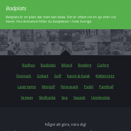
Badplats
Badplats är en plats där man kan bada. Det är oftast vid en sjö eller vid
havet. Hos Activated hittar du badplatser i hela Sverige.
Badhus
Badplats
Biljard
Bowling
Curling
Djurpark
Gokart
Golf
Kanot & Kajak
Klättervägg
Lasergame
Minigolf
Nöjespark
Padel
Paintball
Segway
Skidbacke
Spa
Squash
Upplevelse
Något att göra, nära dig!