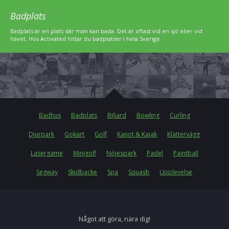
Badplats
Badplats är en plats där man kan bada. Det är oftast vid en sjö eller vid
havet. Hos Activated hittar du badplatser i hela Sverige.
Badhus
Badplats
Biljard
Bowling
Curling
Djurpark
Gokart
Golf
Kanot & Kajak
Klättervägg
Lasergame
Minigolf
Nöjespark
Padel
Paintball
Segway
Skidbacke
Spa
Squash
Upplevelse
Något att göra, nära dig!