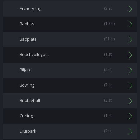
Archery tag
(2 st)
Badhus
(10 st)
Badplats
(31 st)
Beachvolleyboll
(1 st)
Biljard
(2 st)
Bowling
(7 st)
Bubbleball
(3 st)
Curling
(1 st)
Djurpark
(2 st)