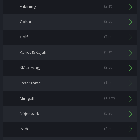
Fäktning
(2 st)
Gokart
(3 st)
Golf
(7 st)
Kanot & Kajak
(5 st)
Klättervägg
(3 st)
Lasergame
(1 st)
Minigolf
(10 st)
Nöjespark
(5 st)
Padel
(2 st)