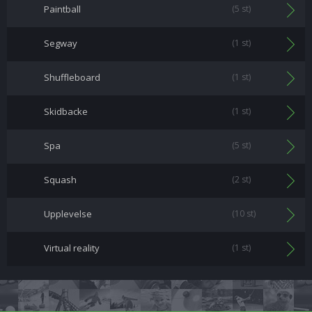
Paintball
(5 st)
Segway
(1 st)
Shuffleboard
(1 st)
Skidbacke
(1 st)
Spa
(5 st)
Squash
(2 st)
Upplevelse
(10 st)
Virtual reality
(1 st)