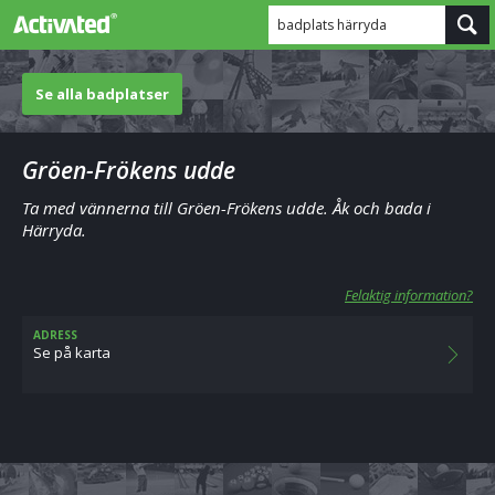
badplats härryda
Se alla badplatser
Gröen-Frökens udde
Ta med vännerna till Gröen-Frökens udde. Åk och bada i
Härryda.
Felaktig information?
ADRESS
Se på karta