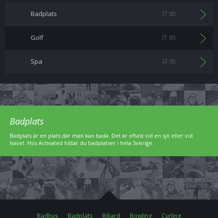
Badplats
(7 st)
Golf
(1 st)
Spa
(2 st)
Badplats
Badplats är en plats där man kan bada. Det är oftast vid en sjö eller vid
havet. Hos Activated hittar du badplatser i hela Sverige.
Badhus
Badplats
Biljard
Bowling
Curling