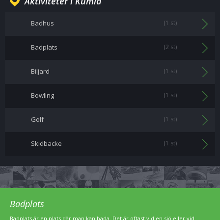
Aktiviteter i Kumla
Badhus
(1 st)
Badplats
(2 st)
Biljard
(1 st)
Bowling
(1 st)
Golf
(1 st)
Skidbacke
(1 st)
Badplats
Badplats är en plats där man kan bada. Det är oftast vid en sjö eller vid