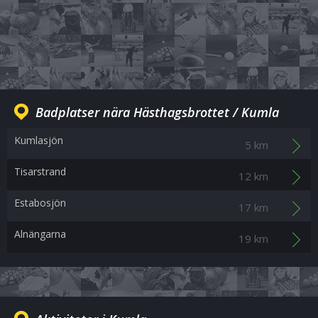
Badplatser nära Hästhagsbrottet / Kumla
Kumlasjön
5 km
Tisarstrand
12 km
Estabosjön
17 km
Alnängarna
19 km