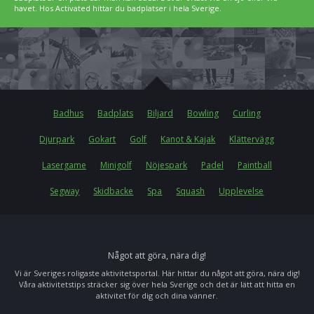
havet. Hos Activated hittar du badplatser i hela Sverige.
Badhus
Badplats
Biljard
Bowling
Curling
Djurpark
Gokart
Golf
Kanot & Kajak
Klättervägg
Lasergame
Minigolf
Nöjespark
Padel
Paintball
Segway
Skidbacke
Spa
Squash
Upplevelse
Något att göra, nära dig!
Vi är Sveriges roligaste aktivitetsportal. Här hittar du något att göra, nära dig!
Våra aktivitetstips sträcker sig över hela Sverige och det är lätt att hitta en
aktivitet för dig och dina vänner.