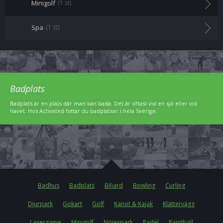
Minigolf
(1 st)
Spa
(1 st)
Badplats
Badplats är en plats där man kan bada. Det är oftast vid en sjö eller vid
havet. Hos Activated hittar du badplatser i hela Sverige.
Badhus
Badplats
Biljard
Bowling
Curling
Djurpark
Gokart
Golf
Kanot & Kajak
Klättervägg
Lasergame
Minigolf
Nöjespark
Padel
Paintball