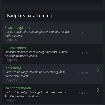
Badplats nära Lomma
Scaniabadplatsen
Gör en utflykt till Scaniabadplatsen i Malmö. Åk och
9 km
bada i Malmö.
Badplats
Sundspromenaden
Sundspromenaden är en trevlig badplasts i Malmö.
9 km
Åk till badplatsen i Malmö.
Badplats
Ribersborg
Bada och ha roligt i Malmö hos Ribersborg. Åk till
10 km
badplatsen i Malmö.
Badplats
Barsebäckshamn
Bada och ha roligt i Kävlinge hos Barsebäckshamn.
14 km
Åk till badplatsen i Kävlinge.
Badplats