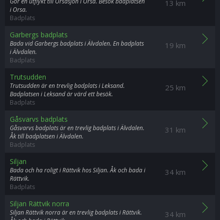
Gör en utflykt till Orsasjön i Orsa. Besök badplatsen
13 km
i Orsa.
Badplats
Garbergs badplats
Bada vid Garbergs badplats i Älvdalen. En badplats
19 km
i Älvdalen.
Badplats
Trutsudden
Trutsudden är en trevlig badplats i Leksand.
25 km
Badplatsen i Leksand är värd ett besök.
Badplats
Gåsvarvs badplats
Gåsvarvs badplats är en trevlig badplats i Älvdalen.
31 km
Åk till badplatsen i Älvdalen.
Badplats
Siljan
Bada och ha roligt i Rättvik hos Siljan. Åk och bada i
34 km
Rättvik.
Badplats
Siljan Rättvik norra
Siljan Rättvik norra är en trevlig badplats i Rättvik.
34 km