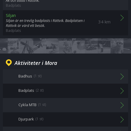
Åk och bada i Rättvik.
Badplats
Siljan
Siljan är en trevlig badplasts i Rättvik. Badplatsen i
34 km
Rättvik är värd ett besök.
Badplats
Aktiviteter i Mora
Badhus
(1 st)
Badplats
(2 st)
Cykla MTB
(1 st)
Djurpark
(1 st)