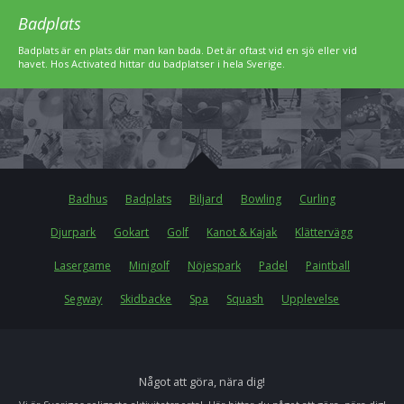
Badplats
Badplats är en plats där man kan bada. Det är oftast vid en sjö eller vid
havet. Hos Activated hittar du badplatser i hela Sverige.
Badhus
Badplats
Biljard
Bowling
Curling
Djurpark
Gokart
Golf
Kanot & Kajak
Klättervägg
Lasergame
Minigolf
Nöjespark
Padel
Paintball
Segway
Skidbacke
Spa
Squash
Upplevelse
Något att göra, nära dig!