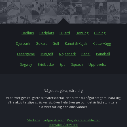
Badhus
Badplats
Biljard
Bowling
Curling
Djurpark
Gokart
Golf
Kanot & Kajak
Klättervägg
Lasergame
Minigolf
Nöjespark
Padel
Paintball
Segway
Skidbacke
Spa
Squash
Upplevelse
Något att göra, nära dig!
Vi är Sveriges roligaste aktivitetsportal. Här hittar du något att göra, nära dig!
Våra aktivitetstips sträcker sig över hela Sverige och det är lätt att hitta en
aktivitet för dig och dina vänner.
Startsida
Frågor & svar
Registrera er aktivitet
Kontakta Activated