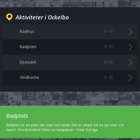
Aktiviteter i Ockelbo
Badhus
(1 st)
Badplats
(5 st)
Djurpark
(2 st)
Skidbacke
(1 st)
Badplats
Badplats är en plats där man kan bada. Det är oftast vid en sjö eller vid
havet. Hos Activated hittar du badplatser i hela Sverige.