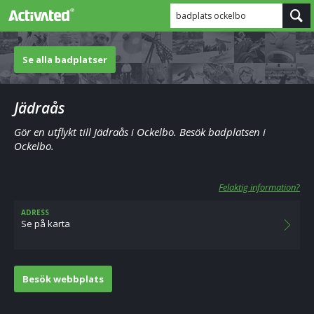
badplats ockelbo
Se alla badplatser
Jädraås
Gör en utflykt till Jädraås i Ockelbo. Besök badplatsen i
Ockelbo.
Felaktig information?
ADRESS
Se på karta
Besök webbplats