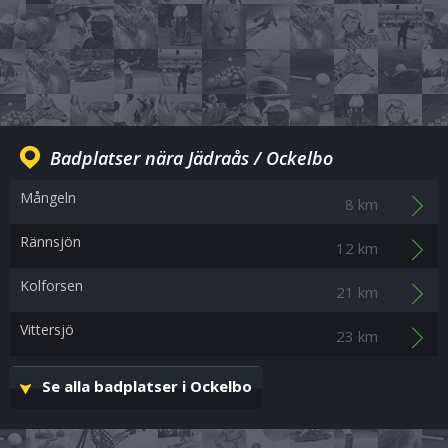
Badplatser nära Jädraås / Ockelbo
Mångeln
8 km
Rännsjön
12 km
Kolforsen
21 km
Vittersjö
23 km
Se alla badplatser i Ockelbo