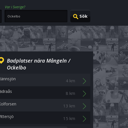
Var i Sverige?
Badplatser nära Mångeln /
Ockelbo
Rännsjön
4 km
Jädraås
8 km
Kolforsen
13 km
ittersjö
15 km