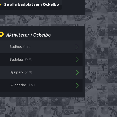
Se alla badplatser i Ockelbo
Aktiviteter i Ockelbo
Badhus
(1 st)
Badplats
(5 st)
Djurpark
(2 st)
Skidbacke
(1 st)