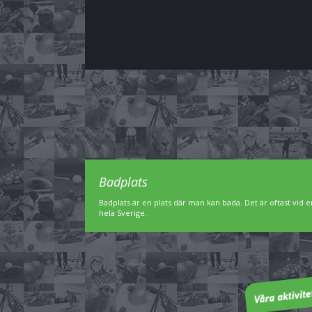
Badplats
Badplats är en plats där man kan bada. Det är oftast vid en
hela Sverige.