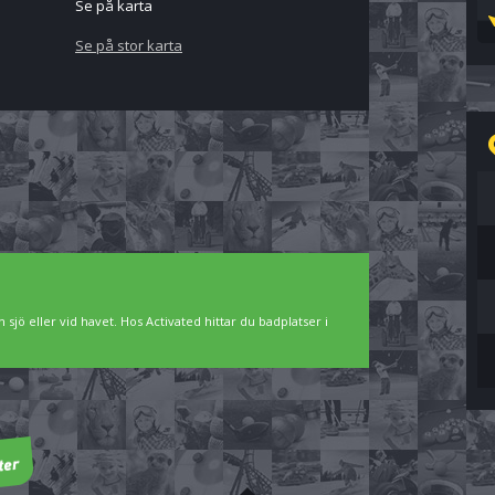
Se på karta
Se på stor karta
 sjö eller vid havet. Hos Activated hittar du badplatser i