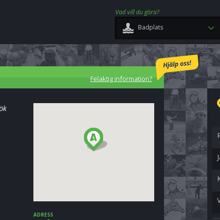
Vad vill du göra?
Badplats
Felaktig information?
ök
V
ADRESS