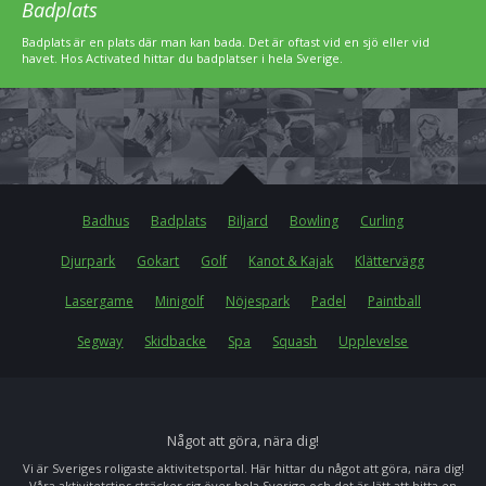
Badplats
Badplats är en plats där man kan bada. Det är oftast vid en sjö eller vid
havet. Hos Activated hittar du badplatser i hela Sverige.
Badhus
Badplats
Biljard
Bowling
Curling
Djurpark
Gokart
Golf
Kanot & Kajak
Klättervägg
Lasergame
Minigolf
Nöjespark
Padel
Paintball
Segway
Skidbacke
Spa
Squash
Upplevelse
Något att göra, nära dig!
Vi är Sveriges roligaste aktivitetsportal. Här hittar du något att göra, nära dig!
Våra aktivitetstips sträcker sig över hela Sverige och det är lätt att hitta en