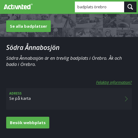
badplats örebro
Se alla badplatser
Södra Ånnabosjön
Södra Ånnabosjön är en trevlig badplats i Örebro. Åk och
bada i Örebro.
Felaktig information?
ADRESS
Se på karta
Besök webbplats