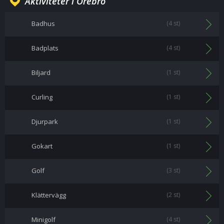
Aktiviteter i Örebro
Badhus
(4 st)
Badplats
(4 st)
Biljard
(1 st)
Curling
(1 st)
Djurpark
(1 st)
Gokart
(1 st)
Golf
(3 st)
Klättervägg
(2 st)
Minigolf
(4 st)