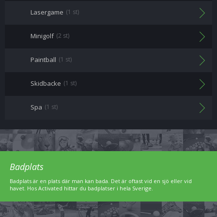
Lasergame
(1 st)
Minigolf
(2 st)
Paintball
(1 st)
Skidbacke
(1 st)
Spa
(1 st)
Badplats
Badplats är en plats där man kan bada. Det är oftast vid en sjö eller vid
havet. Hos Activated hittar du badplatser i hela Sverige.