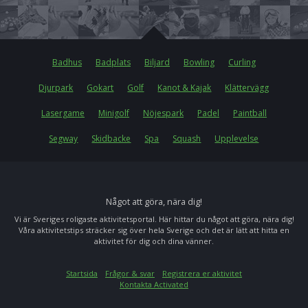
Badhus
Badplats
Biljard
Bowling
Curling
Djurpark
Gokart
Golf
Kanot & Kajak
Klättervägg
Lasergame
Minigolf
Nöjespark
Padel
Paintball
Segway
Skidbacke
Spa
Squash
Upplevelse
Något att göra, nära dig!
Vi är Sveriges roligaste aktivitetsportal. Här hittar du något att göra, nära dig!
Våra aktivitetstips sträcker sig över hela Sverige och det är lätt att hitta en
aktivitet för dig och dina vänner.
Startsida
Frågor & svar
Registrera er aktivitet
Kontakta Activated