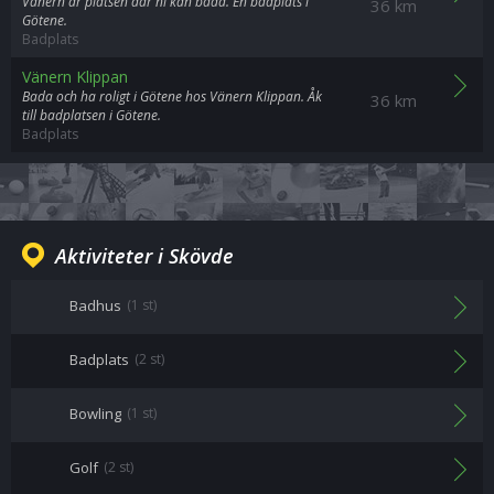
Vänern är platsen där ni kan bada. En badplats i
36 km
Götene.
Badplats
Vänern Klippan
Bada och ha roligt i Götene hos Vänern Klippan. Åk
36 km
till badplatsen i Götene.
Badplats
Aktiviteter i Skövde
Badhus
(1 st)
Badplats
(2 st)
Bowling
(1 st)
Golf
(2 st)