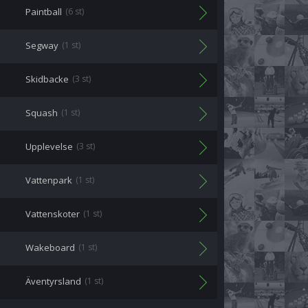
Paintball
(6 st)
Segway
(1 st)
Skidbacke
(3 st)
Squash
(1 st)
Upplevelse
(3 st)
Vattenpark
(1 st)
Vattenskoter
(1 st)
Wakeboard
(1 st)
Äventyrsland
(1 st)