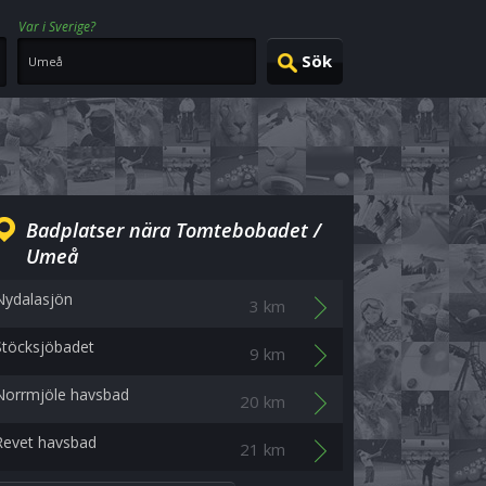
Var i Sverige?
Badplatser nära Tomtebobadet /
Umeå
Nydalasjön
3 km
Stöcksjöbadet
9 km
Norrmjöle havsbad
20 km
Revet havsbad
21 km