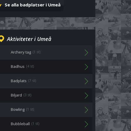
Se alla badplatser i Umeå
Aktiviteter i Umeå
Archery tag
(1 st)
Badhus
(4 st)
Badplats
(7 st)
Biljard
(3 st)
Bowling
(1 st)
Bubbleball
(1 st)