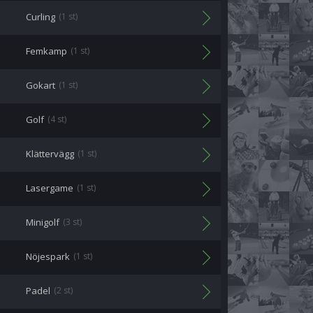
Curling
(1 st)
Femkamp
(1 st)
Gokart
(1 st)
Golf
(4 st)
Klättervägg
(1 st)
Lasergame
(1 st)
Minigolf
(3 st)
Nöjespark
(1 st)
Padel
(2 st)