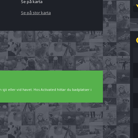
Se på karta
Se på stor karta
 sjö eller vid havet. Hos Activated hittar du badplatser i