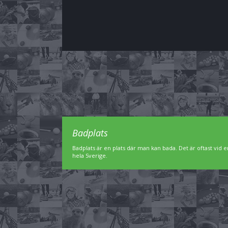
Badplats
Badplats är en plats där man kan bada. Det är oftast vid en
hela Sverige.