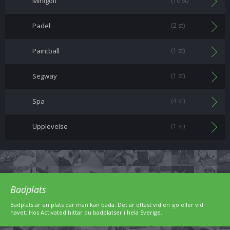
Minigolf
(10 st)
Padel
(2 st)
Paintball
(1 st)
Segway
(1 st)
Spa
(4 st)
Upplevelse
(1 st)
Badplats
Badplats är en plats där man kan bada. Det är oftast vid en sjö eller vid
havet. Hos Activated hittar du badplatser i hela Sverige.