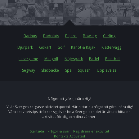
Badhus
Badplats
Biljard
Bowling
Curling
Djurpark
Gokart
Golf
Kanot & Kajak
Klättervägg
Lasergame
Minigolf
Nöjespark
Padel
Paintball
Segway
Skidbacke
Spa
Squash
Upplevelse
Något att göra, nära dig!
Vi är Sveriges roligaste aktivitetsportal. Här hittar du något att göra, nära dig!
Våra aktivitetstips sträcker sig över hela Sverige och det är lätt att hitta en
aktivitet för dig och dina vänner.
Startsida
Frågor & svar
Registrera er aktivitet
Kontakta Activated