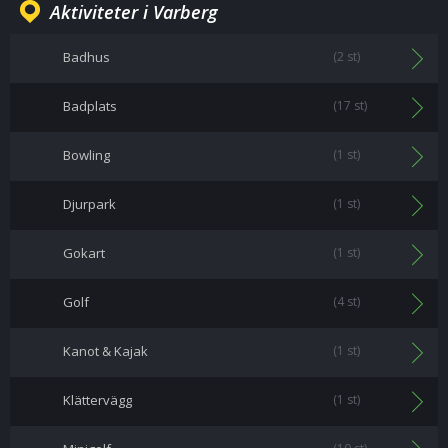
Aktiviteter i Varberg
Badhus
(2 st)
Badplats
(17 st)
Bowling
(1 st)
Djurpark
(1 st)
Gokart
(1 st)
Golf
(4 st)
Kanot & Kajak
(1 st)
Klättervägg
(1 st)