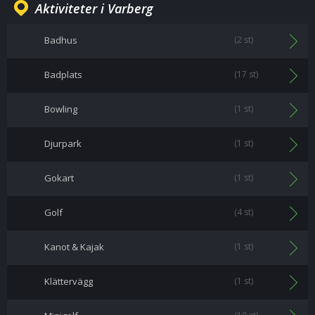
Aktiviteter i Varberg
Badhus
(2 st)
Badplats
(17 st)
Bowling
(1 st)
Djurpark
(1 st)
Gokart
(1 st)
Golf
(4 st)
Kanot & Kajak
(1 st)
Klättervägg
(1 st)