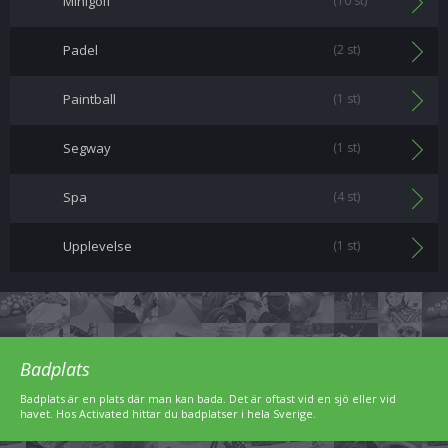
Minigolf
(10 st)
Padel
(2 st)
Paintball
(1 st)
Segway
(1 st)
Spa
(4 st)
Upplevelse
(1 st)
Badplats
Badplats är en plats där man kan bada. Det är oftast vid en sjö eller vid
havet. Hos Activated hittar du badplatser i hela Sverige.