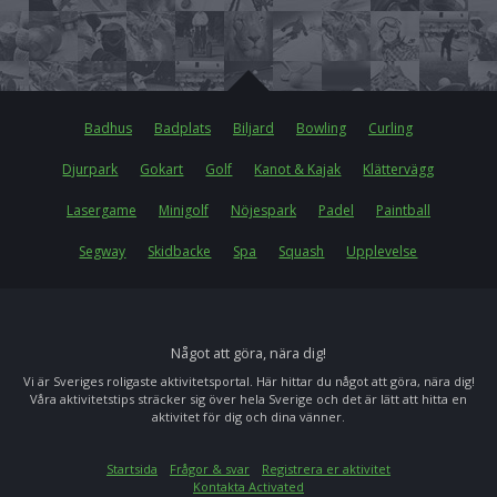
Badhus
Badplats
Biljard
Bowling
Curling
Djurpark
Gokart
Golf
Kanot & Kajak
Klättervägg
Lasergame
Minigolf
Nöjespark
Padel
Paintball
Segway
Skidbacke
Spa
Squash
Upplevelse
Något att göra, nära dig!
Vi är Sveriges roligaste aktivitetsportal. Här hittar du något att göra, nära dig!
Våra aktivitetstips sträcker sig över hela Sverige och det är lätt att hitta en
aktivitet för dig och dina vänner.
Startsida
Frågor & svar
Registrera er aktivitet
Kontakta Activated