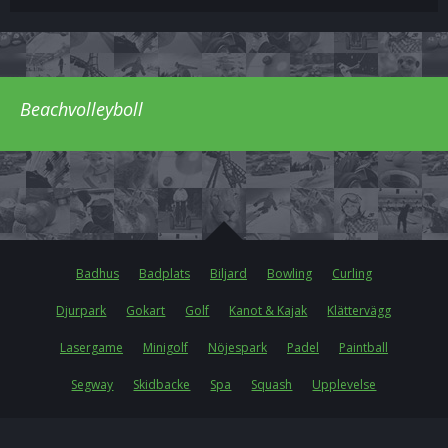
Beachvolleyboll
Badhus
Badplats
Biljard
Bowling
Curling
Djurpark
Gokart
Golf
Kanot & Kajak
Klättervägg
Lasergame
Minigolf
Nöjespark
Padel
Paintball
Segway
Skidbacke
Spa
Squash
Upplevelse