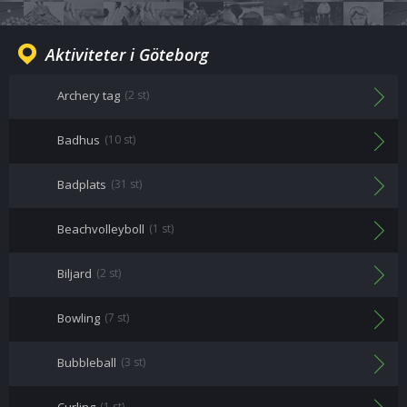
Aktiviteter i Göteborg
Archery tag
(2 st)
Badhus
(10 st)
Badplats
(31 st)
Beachvolleyboll
(1 st)
Biljard
(2 st)
Bowling
(7 st)
Bubbleball
(3 st)
(1 st)