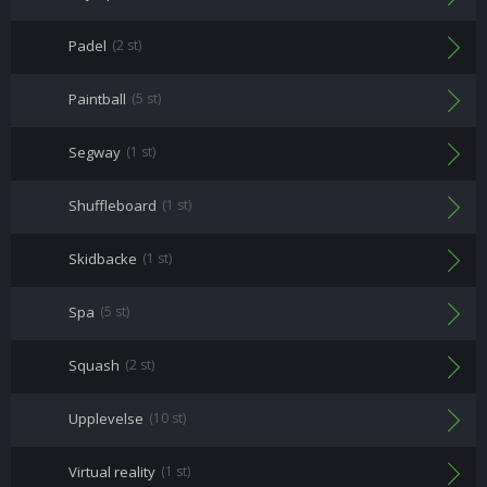
Padel
(2 st)
Paintball
(5 st)
Segway
(1 st)
Shuffleboard
(1 st)
Skidbacke
(1 st)
Spa
(5 st)
Squash
(2 st)
Upplevelse
(10 st)
Virtual reality
(1 st)