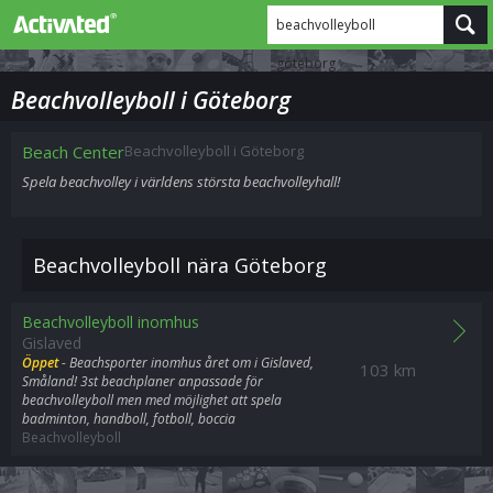
beachvolleyboll
göteborg
Beachvolleyboll i Göteborg
Beach Center
Beachvolleyboll i Göteborg
Spela beachvolley i världens största beachvolleyhall!
Beachvolleyboll nära Göteborg
Beachvolleyboll inomhus
Gislaved
Öppet
- Beachsporter inomhus året om i Gislaved,
103 km
Småland! 3st beachplaner anpassade för
beachvolleyboll men med möjlighet att spela
badminton, handboll, fotboll, boccia
Beachvolleyboll