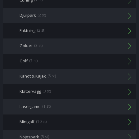
Curling
Djurpark
(2 st)
Fäktning
(2 st)
Gokart
(3 st)
Golf
(7 st)
Kanot & Kajak
(5 st)
Klättervägg
(3 st)
Lasergame
(1 st)
Minigolf
(10 st)
Nöjespark
(5 st)