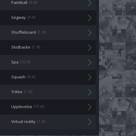
Paintball
(6 st)
Segway
(6 st)
Shuffleboard
(1 st)
Skidbacke
(1 st)
Spa
(20 st)
Squash
(6 st)
Trikke
(1 st)
Upplevelse
(15 st)
Virtual reality
(1 st)