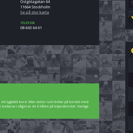
Östgötagatan 64
11664 Stockholm
Se på stor karta
TELEFON
08-643 64 61
å ett tygklätt bord. Man stöter runt bollar på bordet med
ner bollarna i något av de 6 hålen på biljardbordet. Vanliga