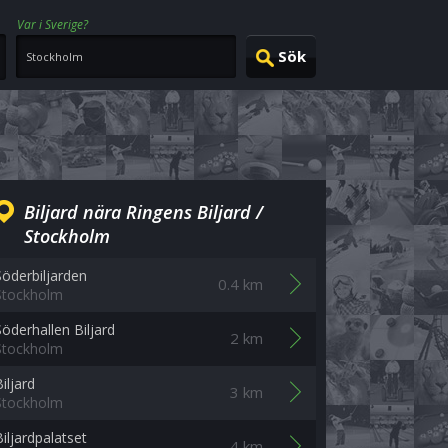
Var i Sverige?
Biljard nära Ringens Biljard /
Stockholm
Söderbiljarden
0.4 km
Stockholm
Söderhallen Biljard
2 km
Stockholm
iljard
3 km
Stockholm
Biljardpalatset
4 km