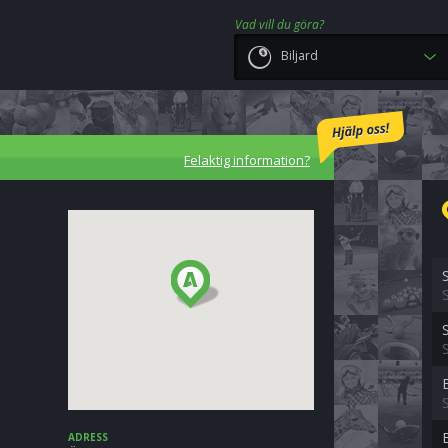
Vad vill du göra?
Biljard
Felaktig information?
B
ADRESS