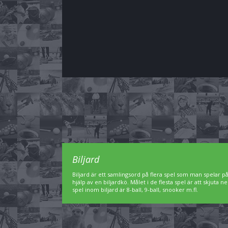
Biljard
Biljard är ett samlingsord på flera spel som man spelar p
hjälp av en biljardkö. Målet i de flesta spel är att skjuta 
spel inom biljard är 8-ball, 9-ball, snooker m.fl.