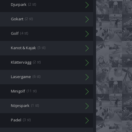
Djurpark
(2 st)
Gokart
(2 st)
Golf
(4 st)
Kanot & Kajak
(5 st)
Klättervägg
(2 st)
Lasergame
(6 st)
Minigolf
(11 st)
Nöjespark
(1 st)
Padel
(3 st)