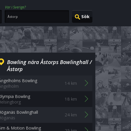
Var i Sverige?
Bowling nära Åstorps Bowlinghall /
Åstorp
Ängelholms Bowling
14 km
Ängelholm
Olympia Bowling
18 km
Helsingborg
Höganäs Bowlinghall
24 km
Höganäs
Sim & Motion Bowling
25 km