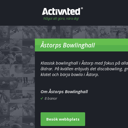
Åstorps Bowlinghall
Klassisk bowlinghall i Åstorp med fokus på alla
åldrar. På kvällen erbjuds det discobowling, 
klotet och börja bowla i Åstorp.
Om Åstorps Bowlinghall
8 banor
Besök webbplats