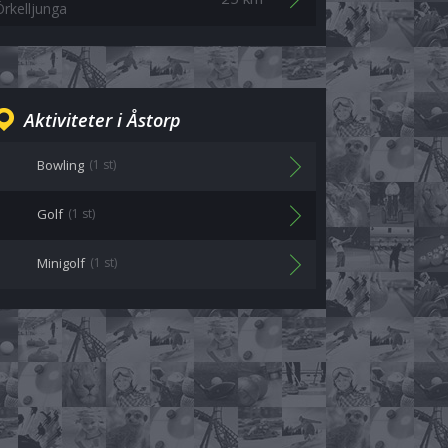
Örkelljunga
Aktiviteter i Åstorp
Bowling
(1 st)
Golf
(1 st)
Minigolf
(1 st)