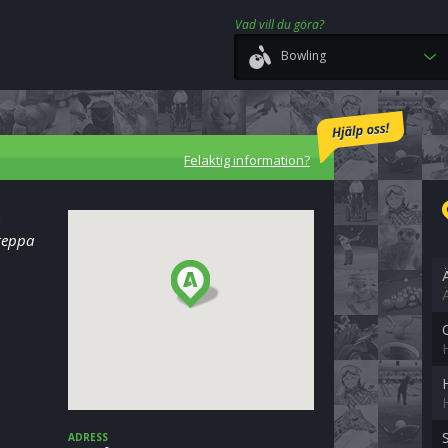
Vad vill du göra?
Bowling
Felaktig information?
greppa
ADRESS