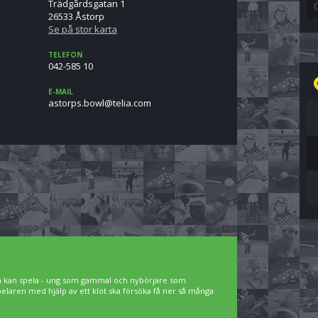
Trädgårdsgatan 1
26533 Åstorp
Se på stor karta
TELEFON
042-585 10
E-MAIL
moc.ailet@lwob.sprotsa
lla kan spela - ung som gammal och nybörjare som
spelaren med hjälp av ett klot ska försöka få ner så många