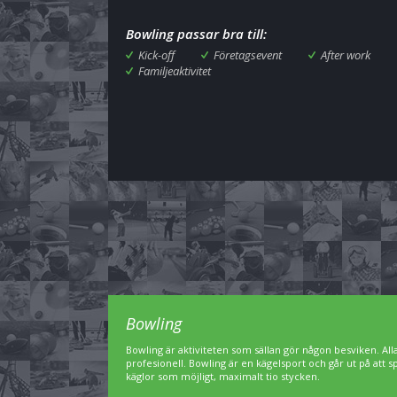
Bowling passar bra till:
Kick-off
Företagsevent
After work
Familjeaktivitet
Bowling
Bowling är aktiviteten som sällan gör någon besviken. A
profesionell. Bowling är en kägelsport och går ut på att 
käglor som möjligt, maximalt tio stycken.