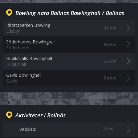
Bowling nära Bollnäs Bowlinghall / Bollnäs
Idrottsparken Bowling
31 km
Edsbyn
Söderhamns Bowlinghall
36 km
Söderhamn
Hudiksvalls Bowlinghall
58 km
Hudiksvall
Gävle Bowlinghall
84 km
Gävle
Aktiviteter i Bollnäs
Badplats
(33 st)