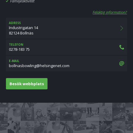
Familjeaktivitet
Felaktig information?
ADRESS
Industrigatan 14
82124 Bollnäs
TELEFON
0278-183 75
E-MAIL
moc.tenegnisleh@gnilwobsanllob
Besök webbplats