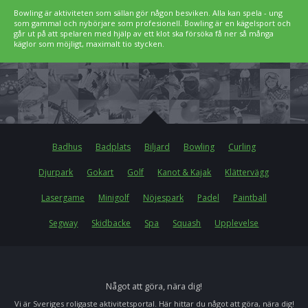
Bowling är aktiviteten som sällan gör någon besviken. Alla kan spela - ung
som gammal och nybörjare som profesionell. Bowling är en kägelsport och
går ut på att spelaren med hjälp av ett klot ska försöka få ner så många
käglor som möjligt, maximalt tio stycken.
Badhus
Badplats
Biljard
Bowling
Curling
Djurpark
Gokart
Golf
Kanot & Kajak
Klättervägg
Lasergame
Minigolf
Nöjespark
Padel
Paintball
Segway
Skidbacke
Spa
Squash
Upplevelse
Något att göra, nära dig!
Vi är Sveriges roligaste aktivitetsportal. Här hittar du något att göra, nära dig!