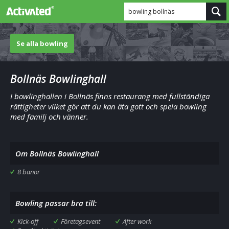
bowling bollnäs
Se alla bowling
Bollnäs Bowlinghall
I bowlinghallen i Bollnäs finns restaurang med fullständiga
rättigheter vilket gör att du kan äta gott och spela bowling
med familj och vänner.
Om Bollnäs Bowlinghall
8 banor
Bowling passar bra till:
Kick-off
Företagsevent
After work