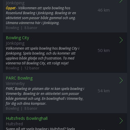
Jönköping
Öppet
- Välkommen att spela bowling hos
46 km
Rosenlund Bowling i Jönköping. Bowling är en
aktivitetet som passar både gammal och ung.
Utmana vännerna här i Jönköping.
Bowling | 8 banor
Bowling City
Jönköping
Välkommen att spela bowling hos Bowling City i
50 km
Jönköping. Spela bowling, och du kommer att
uppleva både glädje och frustration. Ta med
vännerna till Bowling City, ett roligt nöje!
Bowling | 12 banor
PARC Bowling
Vimmerby
PARC Bowling är platsen där ni kan spela bowling i
54 km
Vimmerby. Bowling är en aktivitetet som passar
både gammal och ung. En bowlinghall i Vimmerby,
för dig och dina kompisar.
Bowling | 8 banor
Hultsfreds Bowlinghall
Hultsfred
Sugen på att spela bowling i Hultsfred? Spela