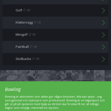
Golf
(1 st)
Klättervägg
(1 st)
Minigolf
(2 st)
Paintball
(1 st)
Skidbacke
(1 st)
Bowling
Bowling är aktiviteten som sällan gör någon besviken. Alla kan spela - ung
som gammal och nybörjare som profesionell. Bowling är en kägelsport och
går ut på att spelaren med hjälp av ett klot ska försöka få ner så många
käglor som möjligt, maximalt tio stycken.