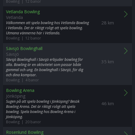
Bowling | 12 banor
Vetlanda Bowling
Vetlanda
28 km
Välkommen att spela bowling hos Vetlanda Bowling
i Vetlanda. Det är riktigt roligt att spela bowling.
Utmana vännerna här i Vetlanda.
Bowling | 12 banor
Sävsjö Bowlinghall
Sävsjö
Sävsjö Bowlinghall i Sävsjö erbjuder bowling för
35 km
alla. Bowling är en aktivitetet som passar både
gammal och ung. En bowlinghall i Sävsjö, för dig
och dina kompisar.
Bowling | 4 banor
Bowling Arena
Jönköping
Sugen på att spela bowling i Jönköping? Besök
46 km
Bowling Arena. Det är riktigt roligt att spela
bowling. Spela bowling hos Bowling Arena i
Jönköping.
Bowling | 20 banor
Rosenlund Bowling