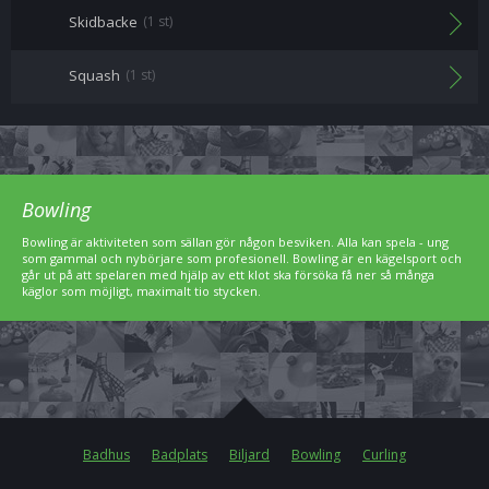
Skidbacke
(1 st)
Squash
(1 st)
Bowling
Bowling är aktiviteten som sällan gör någon besviken. Alla kan spela - ung
som gammal och nybörjare som profesionell. Bowling är en kägelsport och
går ut på att spelaren med hjälp av ett klot ska försöka få ner så många
käglor som möjligt, maximalt tio stycken.
Badhus
Badplats
Biljard
Bowling
Curling