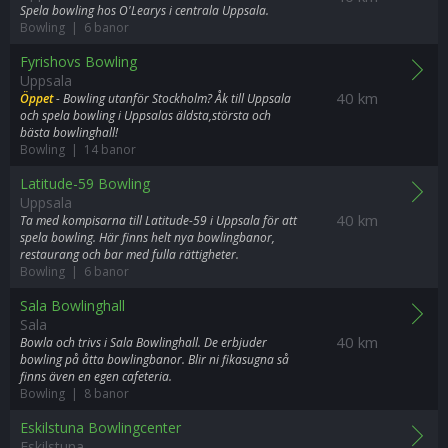
Spela bowling hos O'Learys i centrala Uppsala.
Bowling | 6 banor
Fyrishovs Bowling
Uppsala
40 km
Öppet
- Bowling utanför Stockholm? Åk till Uppsala
och spela bowling i Uppsalas äldsta,största och
bästa bowlinghall!
Bowling | 14 banor
Latitude-59 Bowling
Uppsala
40 km
Ta med kompisarna till Latitude-59 i Uppsala för att
spela bowling. Här finns helt nya bowlingbanor,
restaurang och bar med fulla rättigheter.
Bowling | 6 banor
Sala Bowlinghall
Sala
40 km
Bowla och trivs i Sala Bowlinghall. De erbjuder
bowling på åtta bowlingbanor. Blir ni fikasugna så
finns även en egen cafeteria.
Bowling | 8 banor
Eskilstuna Bowlingcenter
Eskilstuna