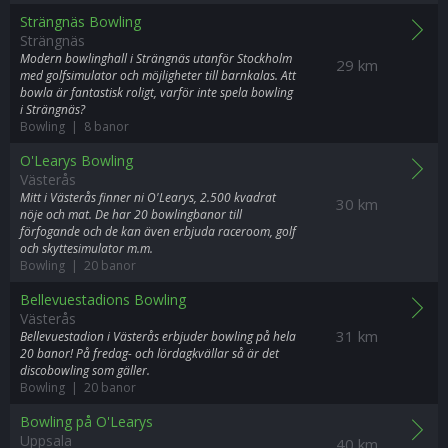
Strängnäs Bowling
Strängnäs
Modern bowlinghall i Strängnäs utanför Stockholm
29 km
med golfsimulator och möjligheter till barnkalas. Att
bowla är fantastisk roligt, varför inte spela bowling
i Strängnäs?
Bowling | 8 banor
O'Learys Bowling
Västerås
Mitt i Västerås finner ni O'Learys, 2.500 kvadrat
30 km
nöje och mat. De har 20 bowlingbanor till
förfogande och de kan även erbjuda raceroom, golf
och skyttesimulator m.m.
Bowling | 20 banor
Bellevuestadions Bowling
Västerås
31 km
Bellevuestadion i Västerås erbjuder bowling på hela
20 banor! På fredag- och lördagkvällar så är det
discobowling som gäller.
Bowling | 20 banor
Bowling på O'Learys
Uppsala
40 km