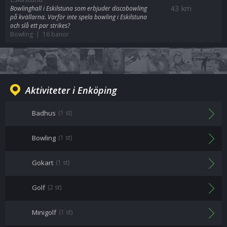
43 km
Bowlinghall i Eskilstuna som erbjuder discobowling
på kvällarna. Varför inte spela bowling i Eskilstuna
och slå ett par strikes?
Bowling | 16 banor
Aktiviteter i Enköping
Badhus
(1 st)
Bowling
(1 st)
Gokart
(1 st)
Golf
(2 st)
Minigolf
(1 st)