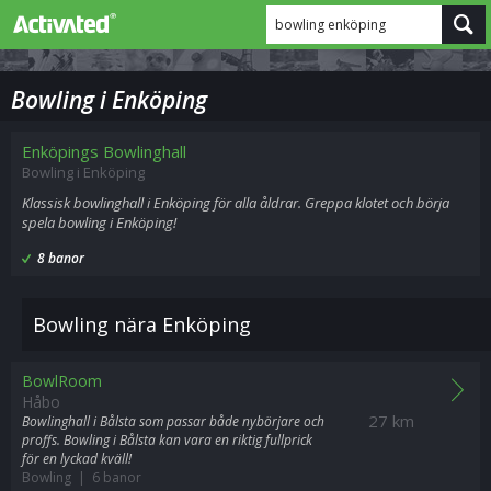
bowling enköping
Bowling i Enköping
Enköpings Bowlinghall
Bowling i Enköping
Klassisk bowlinghall i Enköping för alla åldrar. Greppa klotet och börja
spela bowling i Enköping!
8 banor
Bowling nära Enköping
BowlRoom
Håbo
27 km
Bowlinghall i Bålsta som passar både nybörjare och
proffs. Bowling i Bålsta kan vara en riktig fullprick
för en lyckad kväll!
Bowling | 6 banor