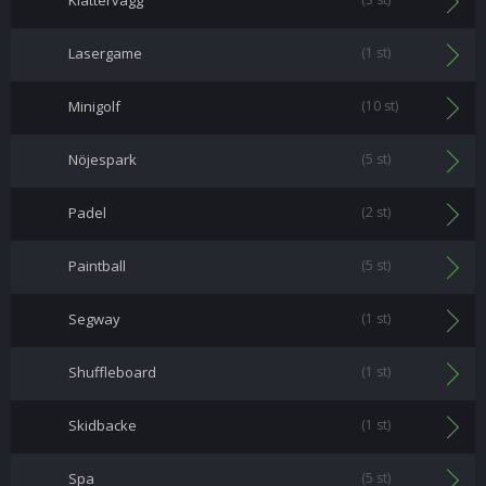
Klättervägg
Lasergame
(1 st)
Minigolf
(10 st)
Nöjespark
(5 st)
Padel
(2 st)
Paintball
(5 st)
Segway
(1 st)
Shuffleboard
(1 st)
Skidbacke
(1 st)
Spa
(5 st)