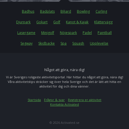
Badhus
Badplats
Biljard
Bowling
Curling
Djurpark
Gokart
Golf
Kanot & Kajak
Klättervägg
Lasergame
Minigolf
Nöjespark
Padel
Paintball
Segway
Skidbacke
Spa
Squash
Upplevelse
Något att göra, nära dig!
Vi är Sveriges roligaste aktivitetsportal. Här hittar du något att göra, nära dig!
Våra aktivitetstips sträcker sig över hela Sverige och det är lätt att hitta en
aktivitet för dig och dina vänner.
Startsida
Frågor & svar
Registrera er aktivitet
Kontakta Activated
© 2026 Activated.se