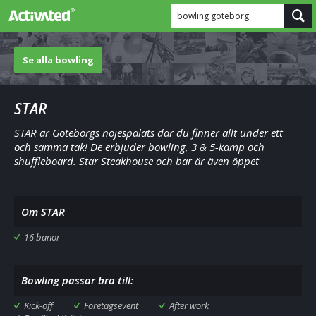
bowling göteborg
Se alla bowling
STAR
STAR är Göteborgs nöjespalats där du finner allt under ett
och samma tak! De erbjuder bowling, 3 & 5-kamp och
shuffleboard. Star Steakhouse och bar är även öppet
Om STAR
16 banor
Bowling passar bra till:
Kick-off
Företagsevent
After work