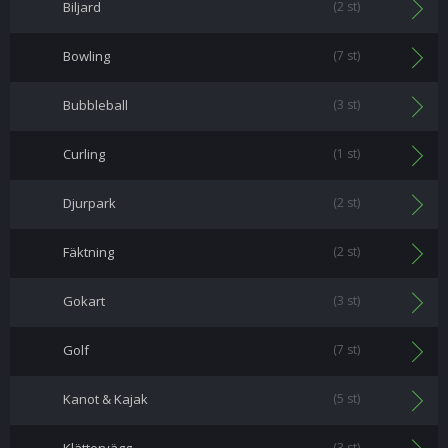
Biljard
(2 st)
Bowling
(7 st)
Bubbleball
(3 st)
Curling
(1 st)
Djurpark
(2 st)
Fäktning
(2 st)
Gokart
(3 st)
Golf
(7 st)
Kanot & Kajak
(5 st)
(3 st)