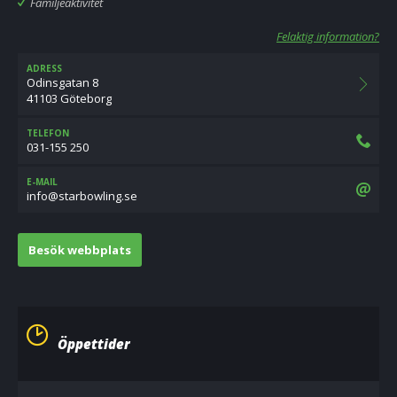
Familjeaktivitet
Felaktig information?
ADRESS
Odinsgatan 8
41103 Göteborg
TELEFON
031-155 250
E-MAIL
es.gnilwobrats@ofni
Besök webbplats
Öppettider