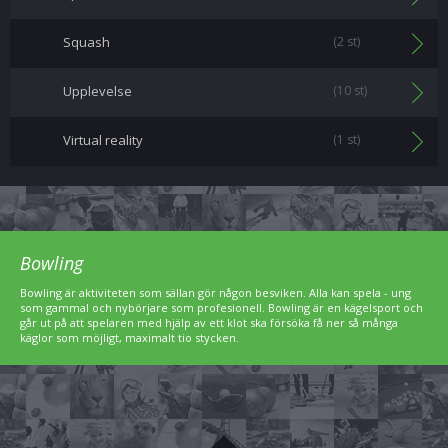
Squash
(2 st)
Upplevelse
(10 st)
Virtual reality
(1 st)
Bowling
Bowling är aktiviteten som sällan gör någon besviken. Alla kan spela - ung
som gammal och nybörjare som profesionell. Bowling är en kägelsport och
går ut på att spelaren med hjälp av ett klot ska försöka få ner så många
käglor som möjligt, maximalt tio stycken.