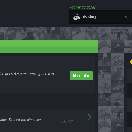
Vad vill du göra?
Bowling
len finns även restaurang och bra
Mer info
ing. Ta med familjen eller
36 km