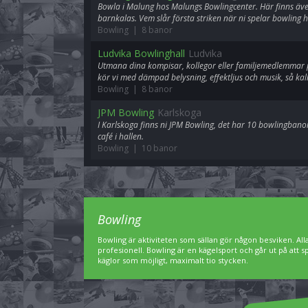
Bowla i Malung hos Malungs Bowlingcenter. Här finns även 
barnkalas. Vem slår första striken när ni spelar bowling
Bowling | 8 banor
Ludvika Bowlinghall
Ludvika
Utmana dina kompisar, kollegor eller familjemedlemmar p
kör vi med dämpad belysning, effektljus och musik, så kal
Bowling | 8 banor
JPM Bowling
Karlskoga
I Karlskoga finns ni JPM Bowling, det har 10 bowlingbanor 
café i hallen.
Bowling | 10 banor
Bowling
Bowling är aktiviteten som sällan gör någon besviken. A
profesionell. Bowling är en kägelsport och går ut på att 
käglor som möjligt, maximalt tio stycken.