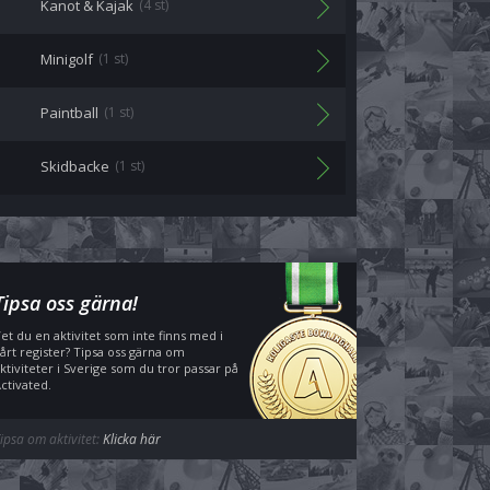
Kanot & Kajak
(4 st)
Minigolf
(1 st)
Paintball
(1 st)
Skidbacke
(1 st)
Tipsa oss gärna!
et du en aktivitet som inte finns med i
årt register? Tipsa oss gärna om
ktiviteter i Sverige som du tror passar på
ctivated.
ipsa om aktivitet:
Klicka här