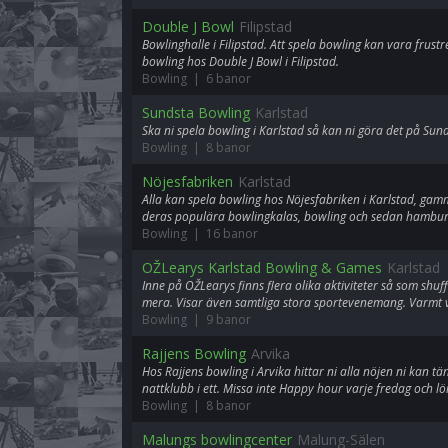
Double J Bowl
Filipstad
Bowlinghalle i Filipstad. Att spela bowling kan vara frust
bowling hos Double J Bowl i Filipstad.
Bowling | 6 banor
Sundsta Bowling
Karlstad
Ska ni spela bowling i Karlstad så kan ni göra det på Sun
Bowling | 8 banor
Nöjesfabriken
Karlstad
Alla kan spela bowling hos Nöjesfabriken i Karlstad, ga
deras populära bowlingkalas, bowling och sedan hambur
Bowling | 16 banor
OŽLearys Karlstad Bowling & Games
Karlstad
Inne på OŽLearys finns flera olika aktiviteter så som shuf
mera. Visar även samtliga stora sportevenemang. Varmt
Bowling | 9 banor
Rajjens Bowling
Arvika
Hos Rajjens bowling i Arvika hittar ni alla nöjen ni kan tä
nattklubb i ett. Missa inte Happy hour varje fredag och lö
Bowling | 8 banor
Malungs bowlingcenter
Malung-Sälen