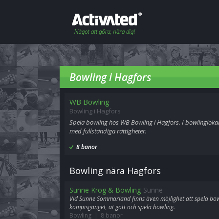
Bowling i Hagfors
WB Bowling
Bowling i Hagfors
Spela bowling hos WB Bowling i Hagfors. I bowlingloka
med fullständiga rättigheter.
8 banor
Bowling nära Hagfors
Sunne Krog & Bowling
Sunne
Vid Sunne Sommarland finns även möjlighet att spela bowl
kompisgänget, ät gott och spela bowling.
Bowling | 8 banor