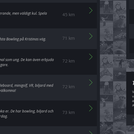
rerande, men väldigt kul. Spela
45 km
71 km
dsta Bowling på Kristinas väg.
mmal som ung. De kan även erbjuda
72 km
gare.
fleboard, minigolf, VR, biljard med
72 km
 välkomna!
V
v
a
A
nka er. De har bowling, biljard och
73 km
rdag.
T