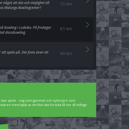
något att äta och möjlighet till
73 km
 hos Malungs Bowlingcenter?
å bowling i Ludvika. På fredagar
85 km
lad discobowling.
att spela på. Det finns även ett
90 km
lla kan spela - ung som gammal och nybörjare som
spelaren med hjälp av ett klot ska försöka få ner så många