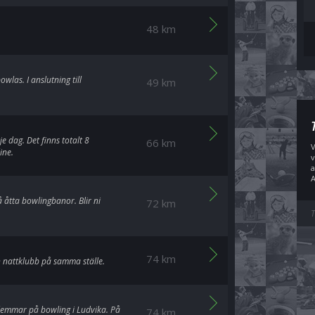
48 km
wlas. I anslutning till
49 km
e dag. Det finns totalt 8
66 km
V
ine.
v
a
A
å åtta bowlingbanor. Blir ni
72 km
T
74 km
h nattklubb på samma ställe.
lemmar på bowling i Ludvika. På
74 km