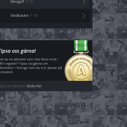
Minigolf
(1 st)
Skidbacke
(1 st)
Tipsa oss gärna!
et du en aktivitet som inte finns med i
årt register? Tipsa oss gärna om
ktiviteter i Sverige som du tror passar på
ctivated.
ipsa om aktivitet:
Klicka här