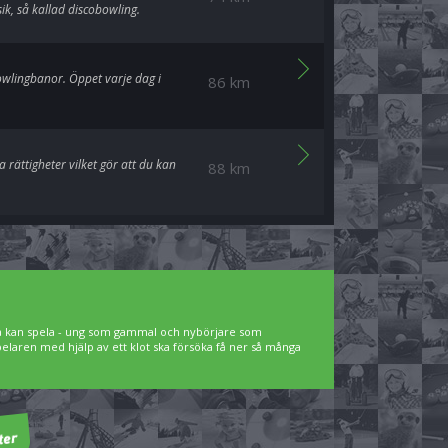
ik, så kallad discobowling.
owlingbanor. Öppet varje dag i
86 km
 rättigheter vilket gör att du kan
88 km
lla kan spela - ung som gammal och nybörjare som
spelaren med hjälp av ett klot ska försöka få ner så många