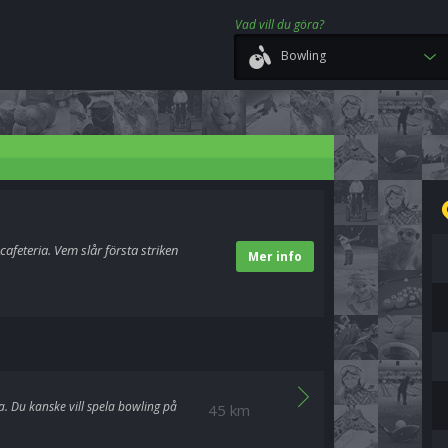
Vad vill du göra?
Bowling
feteria. Vem slår första striken
Mer info
. Du kanske vill spela bowling på
45 km