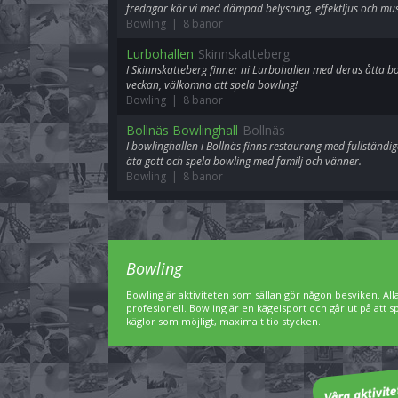
fredagar kör vi med dämpad belysning, effektljus och mus
Bowling | 8 banor
Lurbohallen
Skinnskatteberg
I Skinnskatteberg finner ni Lurbohallen med deras åtta b
veckan, välkomna att spela bowling!
Bowling | 8 banor
Bollnäs Bowlinghall
Bollnäs
I bowlinghallen i Bollnäs finns restaurang med fullständiga
äta gott och spela bowling med familj och vänner.
Bowling | 8 banor
Bowling
Bowling är aktiviteten som sällan gör någon besviken. A
profesionell. Bowling är en kägelsport och går ut på att 
käglor som möjligt, maximalt tio stycken.