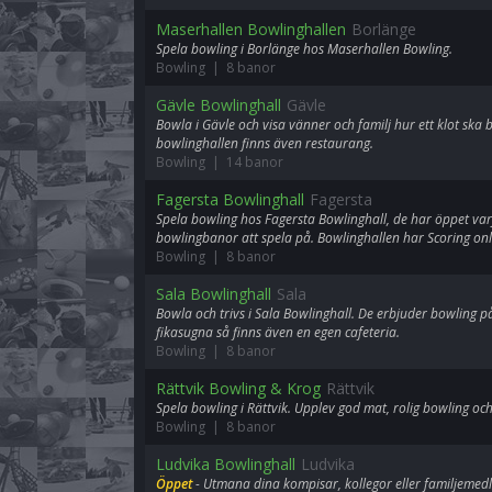
Maserhallen Bowlinghallen
Borlänge
Spela bowling i Borlänge hos Maserhallen Bowling.
Bowling | 8 banor
Gävle Bowlinghall
Gävle
Bowla i Gävle och visa vänner och familj hur ett klot ska bo
bowlinghallen finns även restaurang.
Bowling | 14 banor
Fagersta Bowlinghall
Fagersta
Spela bowling hos Fagersta Bowlinghall, de har öppet varj
bowlingbanor att spela på. Bowlinghallen har Scoring onl
Bowling | 8 banor
Sala Bowlinghall
Sala
Bowla och trivs i Sala Bowlinghall. De erbjuder bowling p
fikasugna så finns även en egen cafeteria.
Bowling | 8 banor
Rättvik Bowling & Krog
Rättvik
Spela bowling i Rättvik. Upplev god mat, rolig bowling oc
Bowling | 8 banor
Ludvika Bowlinghall
Ludvika
Öppet
- Utmana dina kompisar, kollegor eller familjemed