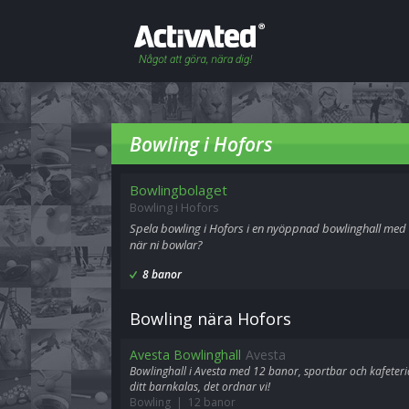
Bowling i Hofors
Bowlingbolaget
Bowling i Hofors
Spela bowling i Hofors i en nyöppnad bowlinghall med ca
när ni bowlar?
8 banor
Bowling nära Hofors
Avesta Bowlinghall
Avesta
Bowlinghall i Avesta med 12 banor, sportbar och kafeteria
ditt barnkalas, det ordnar vi!
Bowling | 12 banor