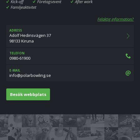
Kick-off
Företagsevent
After work
Familjeaktivitet
Felaktig information?
ADRESS
Adolf Hedinsvägen 37
98133 Kiruna
TELEFON
0980-61900
E-MAIL
es.gnilwobralop@ofni
Besök webbplats