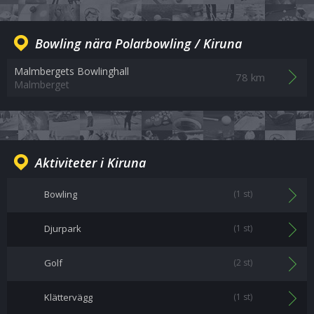
Bowling nära Polarbowling / Kiruna
Malmbergets Bowlinghall
78 km
Malmberget
Aktiviteter i Kiruna
Bowling
(1 st)
Djurpark
(1 st)
Golf
(2 st)
Klättervägg
(1 st)