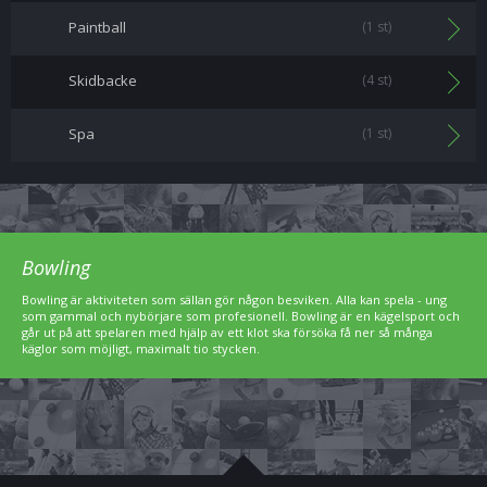
Paintball
(1 st)
Skidbacke
(4 st)
Spa
(1 st)
Bowling
Bowling är aktiviteten som sällan gör någon besviken. Alla kan spela - ung
som gammal och nybörjare som profesionell. Bowling är en kägelsport och
går ut på att spelaren med hjälp av ett klot ska försöka få ner så många
käglor som möjligt, maximalt tio stycken.