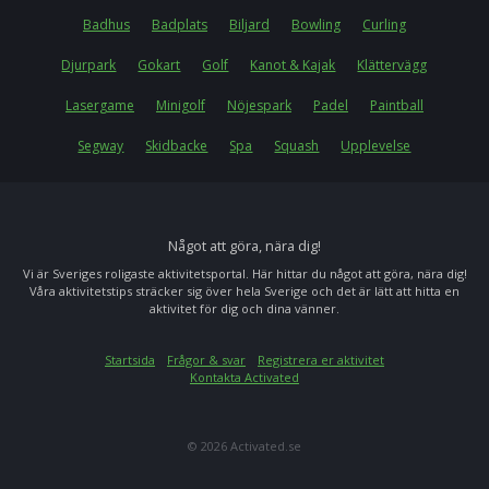
Badhus
Badplats
Biljard
Bowling
Curling
Djurpark
Gokart
Golf
Kanot & Kajak
Klättervägg
Lasergame
Minigolf
Nöjespark
Padel
Paintball
Segway
Skidbacke
Spa
Squash
Upplevelse
Något att göra, nära dig!
Vi är Sveriges roligaste aktivitetsportal. Här hittar du något att göra, nära dig!
Våra aktivitetstips sträcker sig över hela Sverige och det är lätt att hitta en
aktivitet för dig och dina vänner.
Startsida
Frågor & svar
Registrera er aktivitet
Kontakta Activated
© 2026 Activated.se