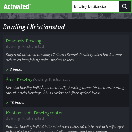
bowling kristianstad
Bowling i Kristianstad
Rosdahls Bowling
Bowling i Kristianstad
Sugen på att spela bowling i Tollarp i Skåne? Bowlinghallen har 8 banor
och är en liten fokuspunkt i staden Tollarp.
8 banor
Åhus Bowling
Bowling i Kristianstad
Klassisk bowlinghall i Åhus med tydlig bowling atmosfär med restaurang
utbud. Spela bowling i Åhus i Skåne och få en lyckad kväll!
10 banor
Kristianstads Bowlingcenter
Bowling i Kristianstad
Populär bowlinghall i Kristianstad med fokus på både mat och nöje. Njut
och spela bowling i Kristianstad tillsammans med dina vänner!