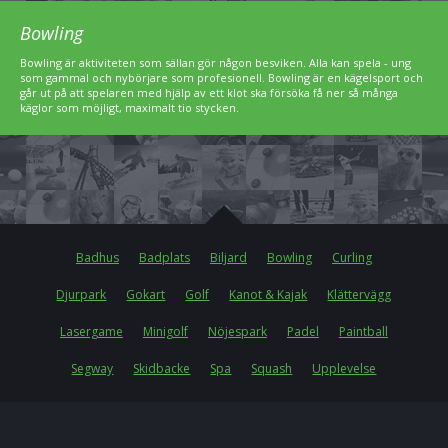
Bowling
Bowling är aktiviteten som sällan gör någon besviken. Alla kan spela - ung
som gammal och nybörjare som profesionell. Bowling är en kägelsport och
går ut på att spelaren med hjälp av ett klot ska försöka få ner så många
käglor som möjligt, maximalt tio stycken.
Badhus
Badplats
Biljard
Bowling
Curling
Djurpark
Gokart
Golf
Kanot & Kajak
Klättervägg
Lasergame
Minigolf
Nöjespark
Padel
Paintball
Segway
Skidbacke
Spa
Squash
Upplevelse