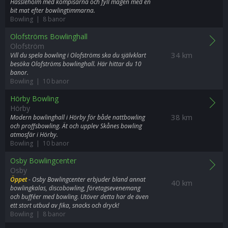
Hässleholm med kompisarna och fyll magen med en
bit mat efter bowlingtimmarna.
Bowling | 8 banor
Olofströms Bowlinghall
Olofström
34 km
Vill du spela bowling i Olofströms ska du självklart
besöka Olofströms bowlinghall. Här hittar du 10
banor.
Bowling | 10 banor
Hörby Bowling
Hörby
38 km
Modern bowlinghall i Hörby för både nattbowling
och proffsbowling. Ät och upplev Skånes bowling
atmosfär i Hörby.
Bowling | 10 banor
Osby Bowlingcenter
Osby
Öppet
- Osby Bowlingcenter erbjuder bland annat
40 km
bowlingkalas, discobowling, företagsevenemang
och bufféer med bowling. Utöver detta har de även
ett stort utbud av fika, snacks och dryck!
Bowling | 8 banor