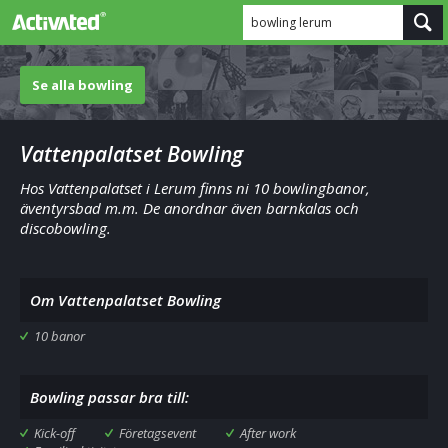
bowling lerum
Se alla bowling
Vattenpalatset Bowling
Hos Vattenpalatset i Lerum finns ni 10 bowlingbanor,
äventyrsbad m.m. De anordnar även barnkalas och
discobowling.
Om Vattenpalatset Bowling
10 banor
Bowling passar bra till:
Kick-off
Företagsevent
After work