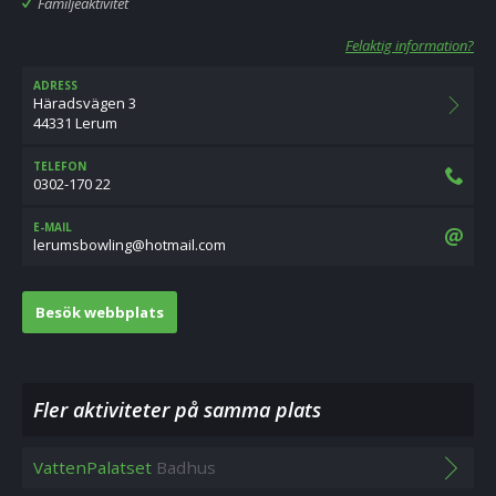
Familjeaktivitet
Felaktig information?
ADRESS
Häradsvägen 3
44331 Lerum
TELEFON
0302-170 22
E-MAIL
moc.liamtoh@gnilwobsmurel
Besök webbplats
Fler aktiviteter på samma plats
VattenPalatset
Badhus