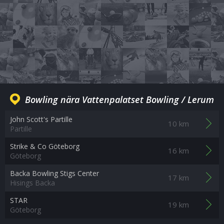
Bowling nära Vattenpalatset Bowling / Lerum
John Scott's Partille
10 km
Partille
Strike & Co Göteborg
16 km
Göteborg
Backa Bowling Stigs Center
17 km
Hisings Backa
STAR
19 km
Göteborg