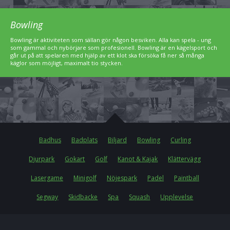
Bowling
Bowling är aktiviteten som sällan gör någon besviken. Alla kan spela - ung
som gammal och nybörjare som profesionell. Bowling är en kägelsport och
går ut på att spelaren med hjälp av ett klot ska försöka få ner så många
käglor som möjligt, maximalt tio stycken.
Badhus
Badplats
Biljard
Bowling
Curling
Djurpark
Gokart
Golf
Kanot & Kajak
Klättervägg
Lasergame
Minigolf
Nöjespark
Padel
Paintball
Segway
Skidbacke
Spa
Squash
Upplevelse