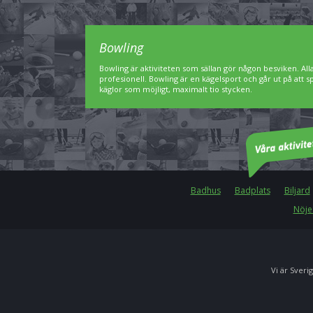
Bowling
Bowling är aktiviteten som sällan gör någon besviken. A
profesionell. Bowling är en kägelsport och går ut på att 
käglor som möjligt, maximalt tio stycken.
Badhus
Badplats
Biljard
Nöje
Vi är Sverig