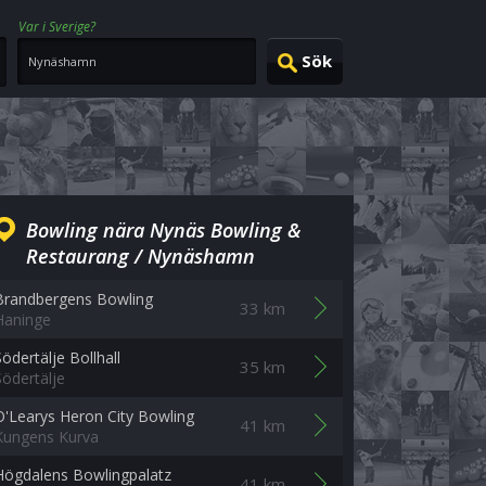
Var i Sverige?
Bowling nära Nynäs Bowling &
Restaurang / Nynäshamn
Brandbergens Bowling
33 km
Haninge
Södertälje Bollhall
35 km
Södertälje
O'Learys Heron City Bowling
41 km
Kungens Kurva
Högdalens Bowlingpalatz
41 km