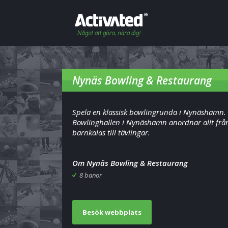
Nynäs Bowling & Restaurang
Spela en klassisk bowlingrunda i Nynäshamn.
Bowlinghallen i Nynäshamn anordnar allt frå
barnkalas till tävlingar.
Om Nynäs Bowling & Restaurang
8 banor
Besök webbplats