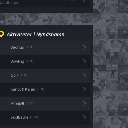
Bandhagen
Aktiviteter i Nynäshamn
Badhus
(1 st)
Bowling
(1 st)
Golf
(1 st)
Kanot & Kajak
(3 st)
Minigolf
(2 st)
Skidbacke
(1 st)