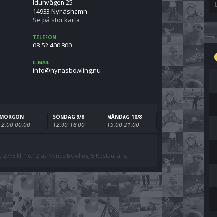
Idunvägen 25
14933 Nynäshamn
Se på stor karta
TELEFON
08-52 400 800
E-MAIL
un.gnilwobsanyn@ofni
IMORGON
SÖNDAG 9/8
MÅNDAG 10/8
12:00-00:00
12:00-18:00
15:00-21:00
27/8 kl. 16:12 av Nynäs Bowling & Restaurang