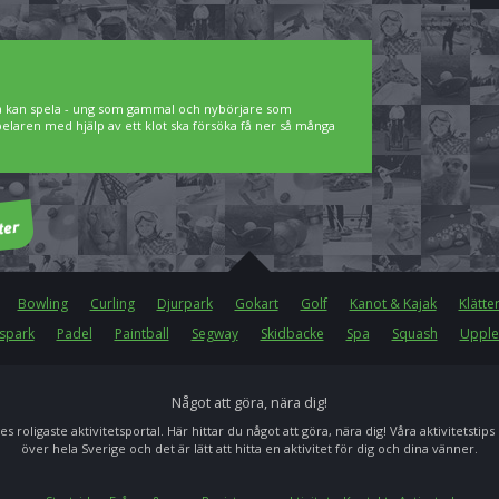
lla kan spela - ung som gammal och nybörjare som
spelaren med hjälp av ett klot ska försöka få ner så många
Bowling
Curling
Djurpark
Gokart
Golf
Kanot & Kajak
Klätte
spark
Padel
Paintball
Segway
Skidbacke
Spa
Squash
Upple
Något att göra, nära dig!
es roligaste aktivitetsportal. Här hittar du något att göra, nära dig! Våra aktivitetstips
över hela Sverige och det är lätt att hitta en aktivitet för dig och dina vänner.