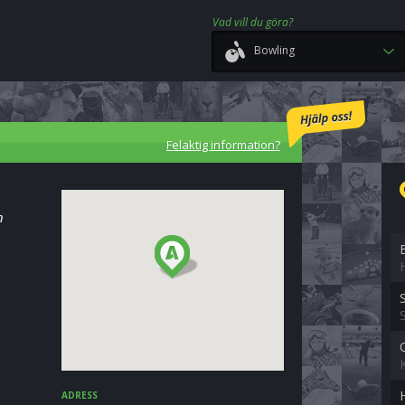
Vad vill du göra?
Bowling
Felaktig information?
n
ADRESS