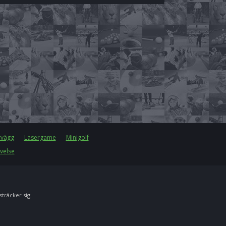
rvägg
Lasergame
Minigolf
velse
 sträcker sig