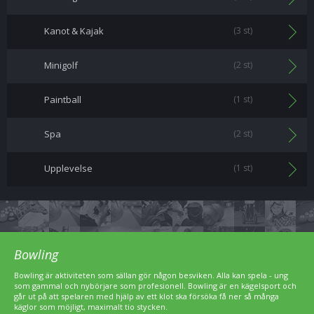
Kanot & Kajak
(3 st)
Minigolf
(2 st)
Paintball
(1 st)
Spa
(2 st)
Upplevelse
(1 st)
Bowling
Bowling är aktiviteten som sällan gör någon besviken. Alla kan spela - ung
som gammal och nybörjare som profesionell. Bowling är en kägelsport och
går ut på att spelaren med hjälp av ett klot ska försöka få ner så många
käglor som möjligt, maximalt tio stycken.