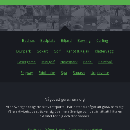
Badhus
Badplats
Biljard
Bowling
Curling
Djurpark
Gokart
Golf
Kanot & Kajak
Klättervägg
Lasergame
Minigolf
Nöjespark
Padel
Paintball
Segway
Skidbacke
Spa
Squash
Upplevelse
Något att göra, nära dig!
Vi är Sveriges roligaste aktivitetsportal. Här hittar du något att göra, nära dig!
Våra aktivitetstips sträcker sig över hela Sverige och det är lätt att hitta en
aktivitet för dig och dina vänner.
Startsida
Frågor & svar
Registrera er aktivitet