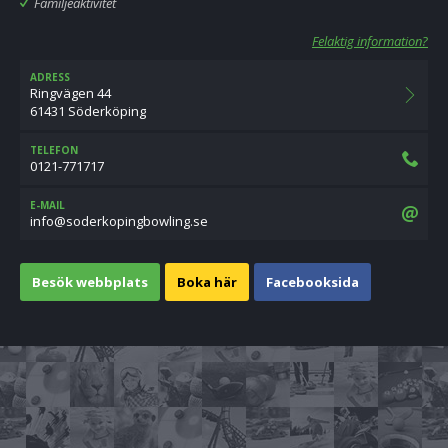
Familjeaktivitet
Felaktig information?
ADRESS
Ringvägen 44
61431 Söderköping
TELEFON
0121-771717
E-MAIL
es.gnilwobgnipokredos@ofni
Besök webbplats
Boka här
Facebooksida