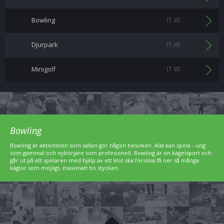
Bowling
(1 st)
Djurpark
(1 st)
Minigolf
(1 st)
Bowling
Bowling är aktiviteten som sällan gör någon besviken. Alla kan spela - ung
som gammal och nybörjare som profesionell. Bowling är en kägelsport och
går ut på att spelaren med hjälp av ett klot ska försöka få ner så många
käglor som möjligt, maximalt tio stycken.