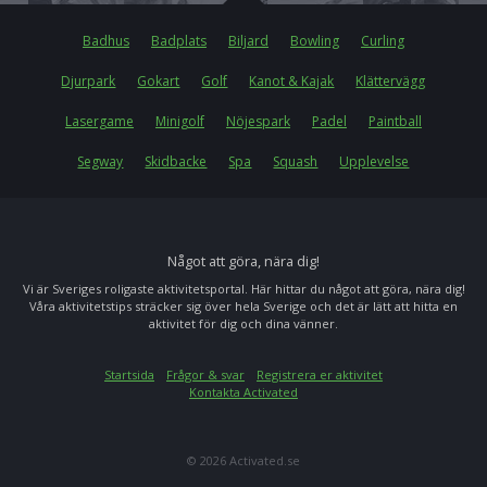
Badhus
Badplats
Biljard
Bowling
Curling
Djurpark
Gokart
Golf
Kanot & Kajak
Klättervägg
Lasergame
Minigolf
Nöjespark
Padel
Paintball
Segway
Skidbacke
Spa
Squash
Upplevelse
Något att göra, nära dig!
Vi är Sveriges roligaste aktivitetsportal. Här hittar du något att göra, nära dig!
Våra aktivitetstips sträcker sig över hela Sverige och det är lätt att hitta en
aktivitet för dig och dina vänner.
Startsida
Frågor & svar
Registrera er aktivitet
Kontakta Activated
© 2026 Activated.se