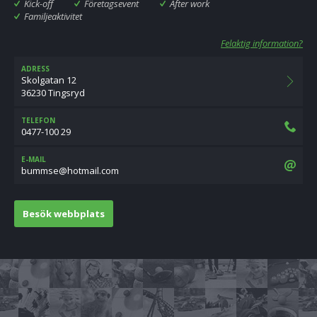
Kick-off
Företagsevent
After work
Familjeaktivitet
Felaktig information?
ADRESS
Skolgatan 12
36230 Tingsryd
TELEFON
0477-100 29
E-MAIL
moc.liamtoh@esmmub
Besök webbplats