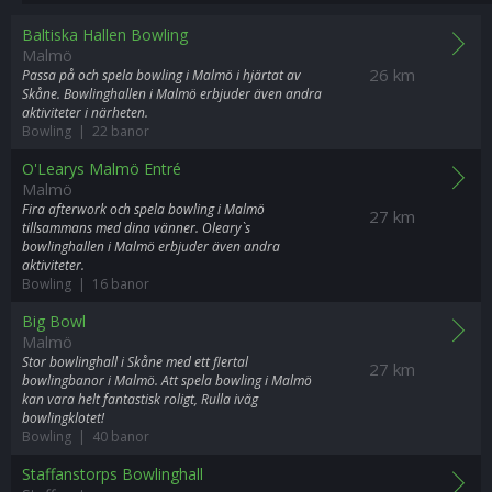
Baltiska Hallen Bowling
Malmö
26 km
Passa på och spela bowling i Malmö i hjärtat av
Skåne. Bowlinghallen i Malmö erbjuder även andra
aktiviteter i närheten.
Bowling | 22 banor
O'Learys Malmö Entré
Malmö
Fira afterwork och spela bowling i Malmö
27 km
tillsammans med dina vänner. Oleary`s
bowlinghallen i Malmö erbjuder även andra
aktiviteter.
Bowling | 16 banor
Big Bowl
Malmö
Stor bowlinghall i Skåne med ett flertal
27 km
bowlingbanor i Malmö. Att spela bowling i Malmö
kan vara helt fantastisk roligt, Rulla iväg
bowlingklotet!
Bowling | 40 banor
Staffanstorps Bowlinghall