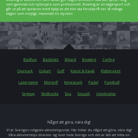
som gammal och nybörjare som profesionell. Bowling är en kägelsport och
går ut på att spelaren med hjälp av ett klot ska försöka få ner så många
käglor som möjligt, maximalt tio stycken.
Badhus
Badplats
Biljard
Bowling
Curling
Djurpark
Gokart
Golf
Kanot & Kajak
Klättervägg
Lasergame
Minigolf
Nöjespark
Padel
Paintball
Segway
Skidbacke
Spa
Squash
Upplevelse
Något att göra, nära dig!
Vi är Sveriges roligaste aktivitetsportal. Här hittar du något att göra, nära dig!
Våra aktivitetstips sträcker sig över hela Sverige och det är lätt att hitta en