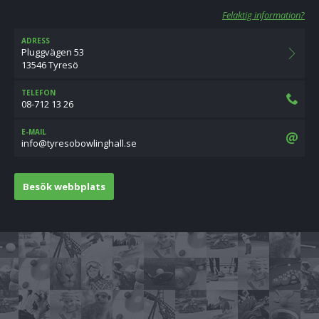
Felaktig information?
ADRESS
Pluggvägen 53
13546 Tyresö
TELEFON
08-712 13 26
E-MAIL
es.llahgnilwoboseryt@ofni
Besök webbplats