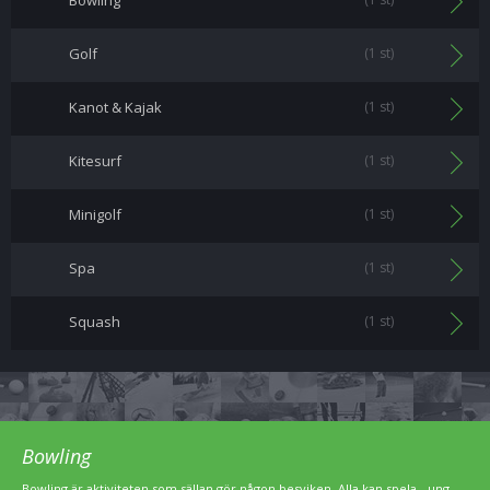
Bowling
Golf
(1 st)
Kanot & Kajak
(1 st)
Kitesurf
(1 st)
Minigolf
(1 st)
Spa
(1 st)
Squash
(1 st)
Bowling
Bowling är aktiviteten som sällan gör någon besviken. Alla kan spela - ung