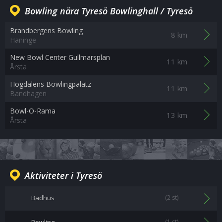
Bowling nära Tyresö Bowlinghall / Tyresö
Brandbergens Bowling
8 km
Haninge
New Bowl Center Gullmarsplan
11 km
Årsta
Högdalens Bowlingpalatz
11 km
Bandhagen
Bowl-O-Rama
13 km
Årsta
Aktiviteter i Tyresö
Badhus
(2 st)
(1 st)