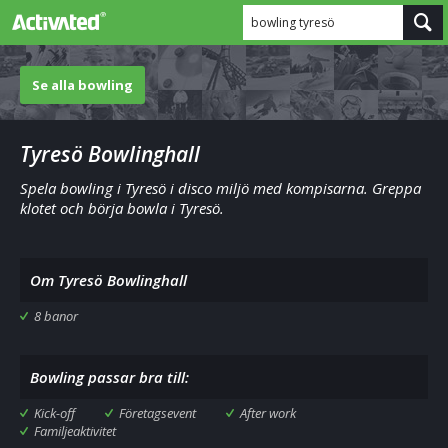
bowling tyresö
Se alla bowling
Tyresö Bowlinghall
Spela bowling i Tyresö i disco miljö med kompisarna. Greppa
klotet och börja bowla i Tyresö.
Om Tyresö Bowlinghall
8 banor
Bowling passar bra till:
Kick-off
Företagsevent
After work
Familjeaktivitet