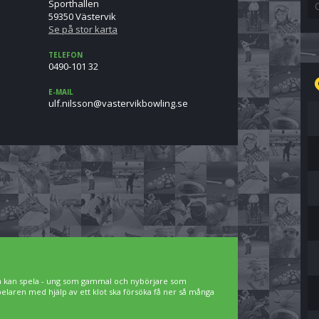
Sporthallen
59350 Västervik
Se på stor karta
TELEFON
0490-101 32
E-MAIL
es.gnilwobkivretsav@nosslin.flu
lla kan spela - ung som gammal och nybörjare som
spelaren med hjälp av ett klot ska försöka få ner så många