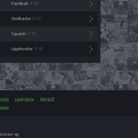
Paintball
(1 st)
Skidbacke
(2 st)
Squash
(1 st)
Upplevelse
(1 st)
rvägg
Lasergame
Minigolf
velse
 sträcker sig