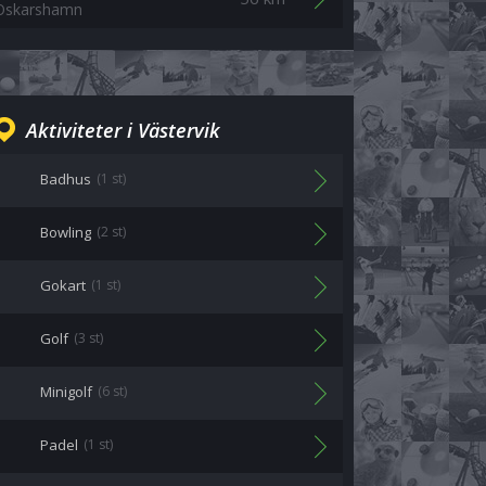
Oskarshamn
Aktiviteter i Västervik
Badhus
(1 st)
Bowling
(2 st)
Gokart
(1 st)
Golf
(3 st)
Minigolf
(6 st)
Padel
(1 st)