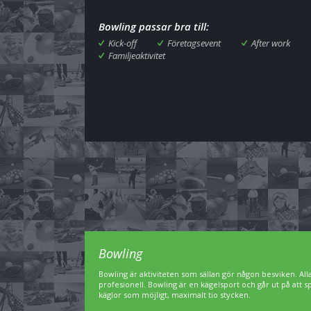
Bowling passar bra till:
Kick-off
Företagsevent
After work
Familjeaktivitet
Bowling
Bowling är aktiviteten som sällan gör någon besviken. A
profesionell. Bowling är en kägelsport och går ut på att 
käglor som möjligt, maximalt tio stycken.