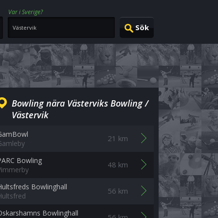
Var i Sverige?
Bowling nära Västerviks Bowling /
Västervik
GamBowl
21 km
Gamleby
PARC Bowling
48 km
Vimmerby
Hultsfreds Bowlinghall
56 km
Hultsfred
Oskarshamns Bowlinghall
56 km