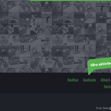
Badhus
Badplats
Biljard
Nöje
Vi är Sverig