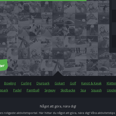
Bowling
Curling
Djurpark
Gokart
Golf
Kanot & Kajak
Klätte
spark
Padel
Paintball
Segway
Skidbacke
Spa
Squash
Upple
Något att göra, nära dig!
es roligaste aktivitetsportal. Här hittar du något att göra, nära dig! Våra aktivitetstips