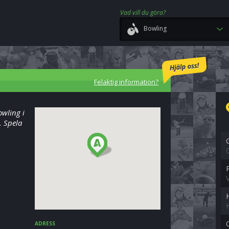
Vad vill du göra?
Bowling
Felaktig information?
owling i
g. Spela
ADRESS