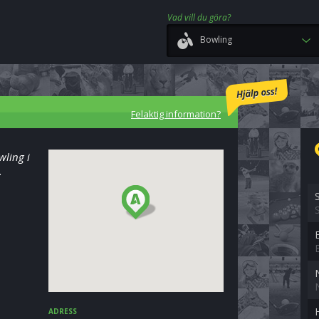
Vad vill du göra?
Bowling
Felaktig information?
wling i
.
ADRESS