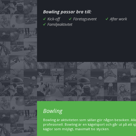
Bowling passar bra till:
Kick-off
Företagsevent
After work
Familjeaktivitet
Bowling
Bowling är aktiviteten som sällan gör någon besviken. A
profesionell. Bowling är en kägelsport och går ut på att 
käglor som möjligt, maximalt tio stycken.