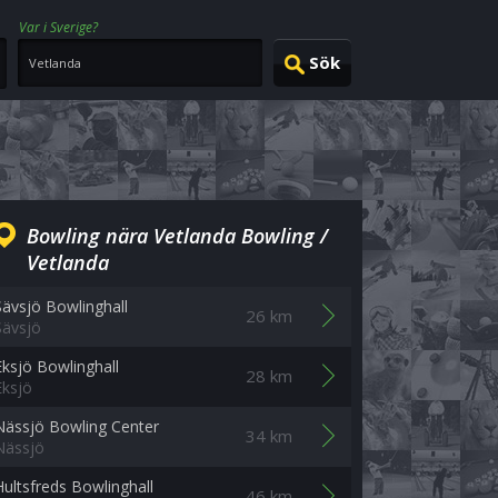
Var i Sverige?
Bowling nära Vetlanda Bowling /
Vetlanda
Sävsjö Bowlinghall
26 km
Sävsjö
Eksjö Bowlinghall
28 km
Eksjö
Nässjö Bowling Center
34 km
Nässjö
Hultsfreds Bowlinghall
46 km