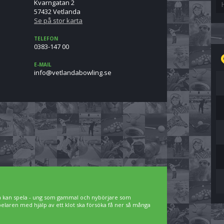
Kvarngatan 2
57432 Vetlanda
Se på stor karta
TELEFON
0383-147 00
E-MAIL
es.gnilwobadnaltev@ofni
lla kan spela - ung som gammal och nybörjare som
spelaren med hjälp av ett klot ska försöka få ner så många