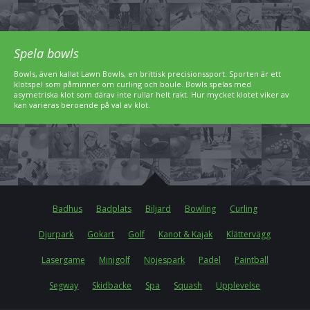
Spela bowls
Bowls, även kallat Lawn Bowls, en brittisk precisionssport. Sporten är ett
klotspel som påminner om curling och boule. Bowls spelas med
asymetriska klot som därav inte rullar helt rakt. Hur mycket klotet viker av
kan varieras beroende på val av klot.
Badhus
Badplats
Biljard
Bowling
Curling
Djurpark
Gokart
Golf
Kanot & Kajak
Klättervägg
Lasergame
Minigolf
Nöjespark
Padel
Paintball
Segway
Skidbacke
Spa
Squash
Upplevelse