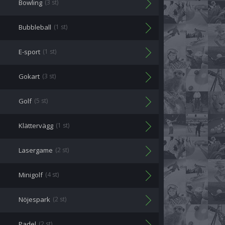
Bowling
(3 st)
Bubbleball
(1 st)
E-sport
(1 st)
Gokart
(3 st)
Golf
(5 st)
Klättervägg
(1 st)
Lasergame
(2 st)
Minigolf
(4 st)
Nöjespark
(2 st)
Padel
(2 st)