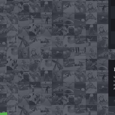
V
v
a
A
T