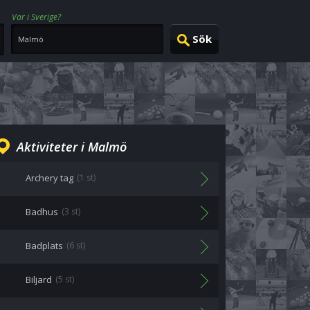
Var i Sverige?
Aktiviteter i Malmö
Archery tag
(1 st)
Badhus
(3 st)
Badplats
(6 st)
Biljard
(5 st)