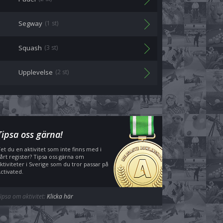
Segway
(1 st)
Squash
(3 st)
Upplevelse
(2 st)
Tipsa oss gärna!
et du en aktivitet som inte finns med i
årt register? Tipsa oss gärna om
ktiviteter i Sverige som du tror passar på
ctivated.
ipsa om aktivitet:
Klicka här