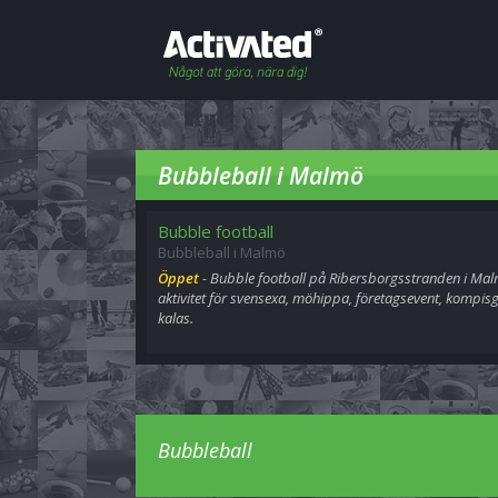
Bubbleball i Malmö
Bubble football
Bubbleball i Malmö
Öppet
- Bubble football på Ribersborgsstranden i Malm
aktivitet för svensexa, möhippa, företagsevent, kompisgä
kalas.
Bubbleball