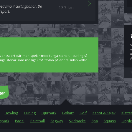
med sina 4 curlingbanor. De
137 km
rsport.
V
v
a
sionssport där man spelar med tunga stenar. I curling så
A
nga stenar som möjligt i måltavlan på andra sidan kallat
T
Bowling
Curling
Djurpark
Gokart
Golf
Kanot & Kajak
Klätte
spark
Padel
Paintball
Segway
Skidbacke
Spa
Squash
Upple