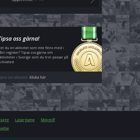
Tipsa oss gärna!
et du en aktivitet som inte finns med i
årt register? Tipsa oss gärna om
ktiviteter i Sverige som du tror passar på
ctivated.
ipsa om aktivitet:
Klicka här
rvägg
Lasergame
Minigolf
velse