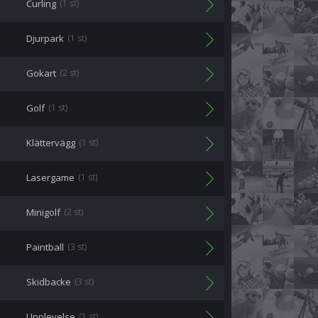
Curling
(1 st)
Djurpark
(1 st)
Gokart
(2 st)
Golf
(1 st)
Klättervägg
(1 st)
Lasergame
(1 st)
Minigolf
(2 st)
Paintball
(3 st)
Skidbacke
(3 st)
Upplevelse
(1 st)