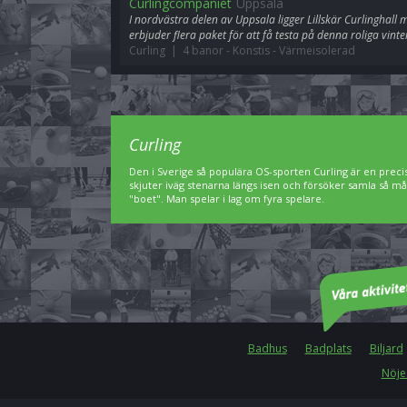
Curlingcompaniet
Uppsala
I nordvästra delen av Uppsala ligger Lillskär Curlinghall 
erbjuder flera paket för att få testa på denna roliga vinte
Curling | 4 banor
-
Konstis
-
Värmeisolerad
Curling
Den i Sverige så populära OS-sporten Curling är en preci
skjuter iväg stenarna längs isen och försöker samla så må
"boet". Man spelar i lag om fyra spelare.
Badhus
Badplats
Biljard
Nöje