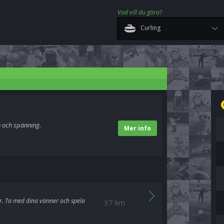
Vad vill du göra?
Curling
 och spänning.
Mer info
or. Ta med dina vänner och spela
37 km