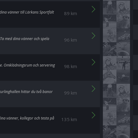
ina vänner till Lärkans Sportfält
89 km
. Ta med dina vänner och spela
96 km
are. Omklädningsrum och servering
98 km
curlinghallen hittar du två banor
99 km
dina vänner, kollegor och testa på
135 km