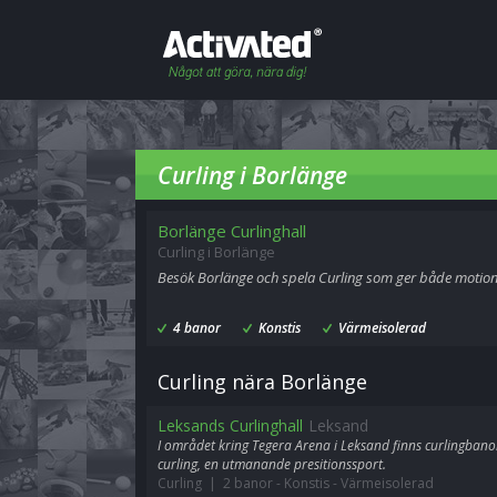
Curling i Borlänge
Borlänge Curlinghall
Curling i Borlänge
Besök Borlänge och spela Curling som ger både motion
4 banor
Konstis
Värmeisolerad
Curling nära Borlänge
Leksands Curlinghall
Leksand
I området kring Tegera Arena i Leksand finns curlingban
curling, en utmanande presitionssport.
Curling | 2 banor
-
Konstis
-
Värmeisolerad