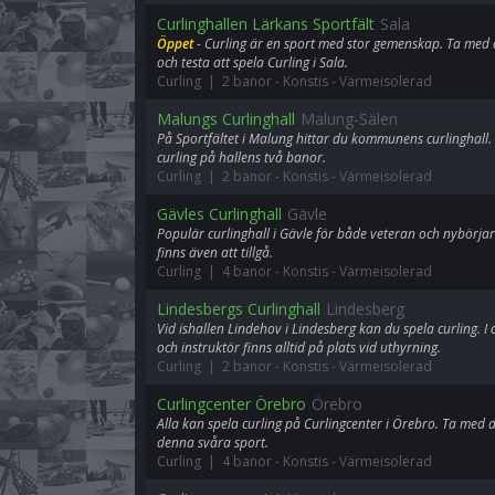
Curlinghallen Lärkans Sportfält
Sala
Öppet
- Curling är en sport med stor gemenskap. Ta med d
och testa att spela Curling i Sala.
Curling | 2 banor
-
Konstis
-
Värmeisolerad
Malungs Curlinghall
Malung-Sälen
På Sportfältet i Malung hittar du kommunens curlinghall
curling på hallens två banor.
Curling | 2 banor
-
Konstis
-
Värmeisolerad
Gävles Curlinghall
Gävle
Populär curlinghall i Gävle för både veteran och nybörj
finns även att tillgå.
Curling | 4 banor
-
Konstis
-
Värmeisolerad
Lindesbergs Curlinghall
Lindesberg
Vid ishallen Lindehov i Lindesberg kan du spela curling. I 
och instruktör finns alltid på plats vid uthyrning.
Curling | 2 banor
-
Konstis
-
Värmeisolerad
Curlingcenter Örebro
Örebro
Alla kan spela curling på Curlingcenter i Örebro. Ta med 
denna svåra sport.
Curling | 4 banor
-
Konstis
-
Värmeisolerad