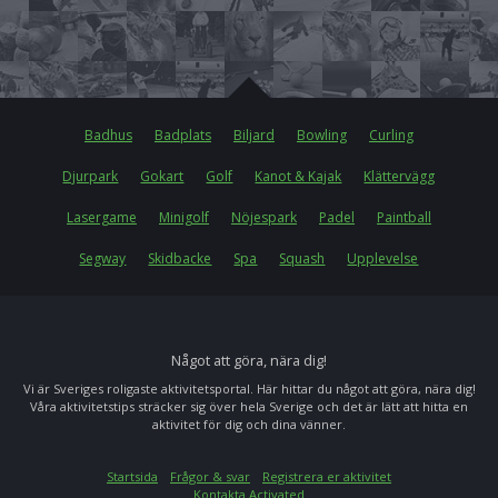
Badhus
Badplats
Biljard
Bowling
Curling
Djurpark
Gokart
Golf
Kanot & Kajak
Klättervägg
Lasergame
Minigolf
Nöjespark
Padel
Paintball
Segway
Skidbacke
Spa
Squash
Upplevelse
Något att göra, nära dig!
Vi är Sveriges roligaste aktivitetsportal. Här hittar du något att göra, nära dig!
Våra aktivitetstips sträcker sig över hela Sverige och det är lätt att hitta en
aktivitet för dig och dina vänner.
Startsida
Frågor & svar
Registrera er aktivitet
Kontakta Activated