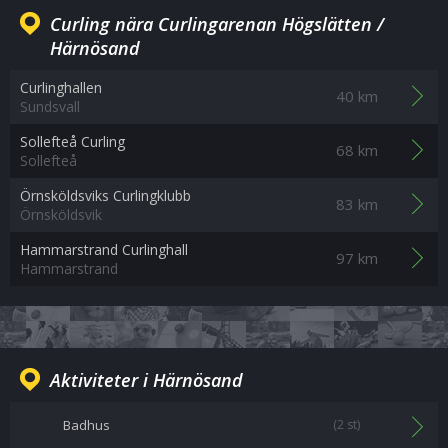
Curling nära Curlingarenan Högslätten /
Härnösand
Curlinghallen
40 km
Sundsvall
Sollefteå Curling
68 km
Sollefteå
Örnsköldsviks Curlingklubb
83 km
Örnsköldsvik
Hammarstrand Curlinghall
97 km
Hammarstrand
Aktiviteter i Härnösand
Badhus
(2 st)