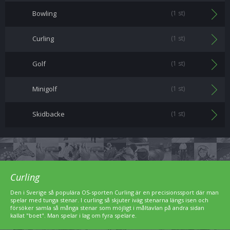
Bowling
(1 st)
Curling
(1 st)
Golf
(1 st)
Minigolf
(1 st)
Skidbacke
(1 st)
Curling
Den i Sverige så populära OS-sporten Curling är en precisionssport där man
spelar med tunga stenar. I curling så skjuter iväg stenarna längs isen och
försöker samla så många stenar som möjligt i måltavlan på andra sidan
kallat "boet". Man spelar i lag om fyra spelare.