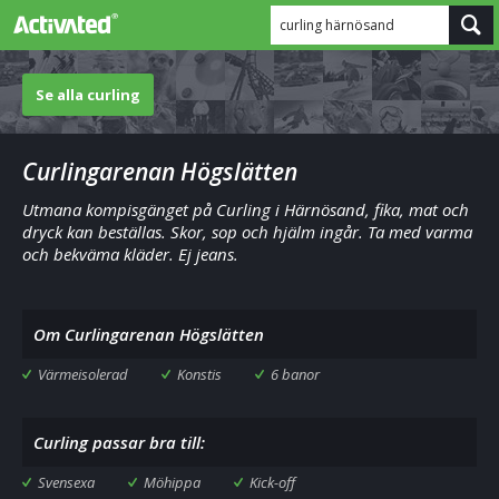
curling härnösand
Se alla curling
Curlingarenan Högslätten
Utmana kompisgänget på Curling i Härnösand, fika, mat och
dryck kan beställas. Skor, sop och hjälm ingår. Ta med varma
och bekväma kläder. Ej jeans.
Om Curlingarenan Högslätten
Värmeisolerad
Konstis
6 banor
Curling passar bra till:
Svensexa
Möhippa
Kick-off