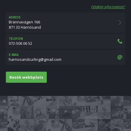
Felaktig information?
ADRESS
Brännavägen 166
871 33 Härnösand
TELEFON
072-506 06 52
E-MAIL
moc.liamg@gnilrucdnasonrah
Besök webbplats