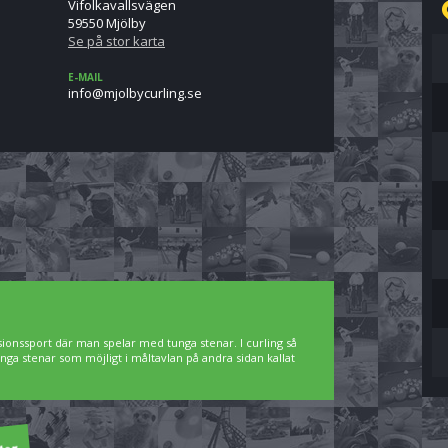
Vifolkavallsvägen
59550 Mjölby
Se på stor karta
E-MAIL
es.gnilrucyblojm@ofni
sionssport där man spelar med tunga stenar. I curling så
nga stenar som möjligt i måltavlan på andra sidan kallat