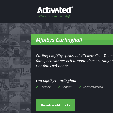
Mjölbys Curlinghall
Curling i Mjölby spelas vid Vifolkavallen. Ta m
familj och vänner och utmana dem i curlingha
Här finns två banor.
Om Mjölbys Curlinghall
2 banor
Konstis
Värmeisolerad
Besök webbplats