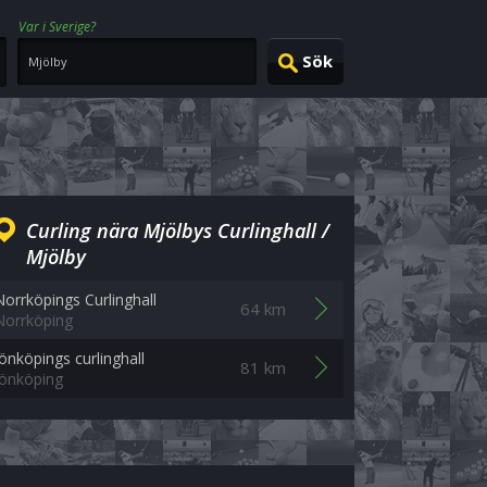
Var i Sverige?
Curling nära Mjölbys Curlinghall /
Mjölby
Norrköpings Curlinghall
64 km
Norrköping
Jönköpings curlinghall
81 km
Jönköping