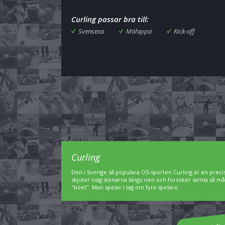
Curling passar bra till:
Svensexa
Möhippa
Kick-off
Curling
Den i Sverige så populära OS-sporten Curling är en preci
skjuter iväg stenarna längs isen och försöker samla så må
"boet". Man spelar i lag om fyra spelare.