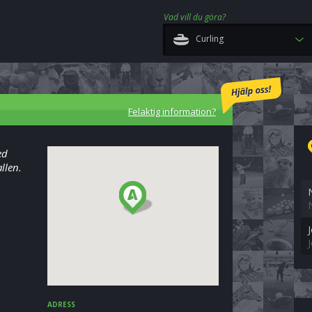
Vad vill du göra?
Curling
Felaktig information?
ed
llen.
ADRESS