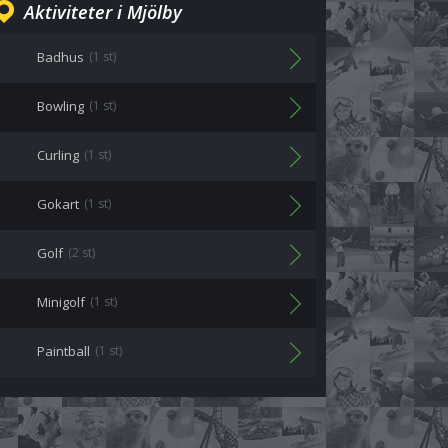
Aktiviteter i Mjölby
Badhus
(1 st)
Bowling
(1 st)
Curling
(1 st)
Gokart
(1 st)
Golf
(2 st)
Minigolf
(1 st)
Paintball
(1 st)