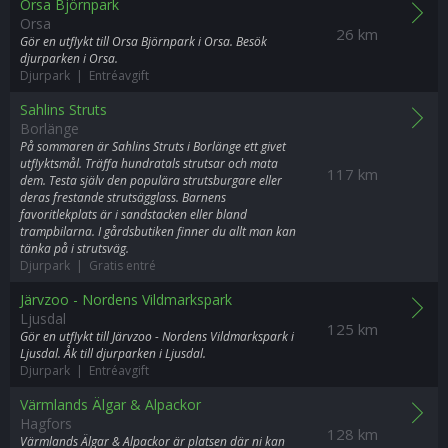
Orsa Björnpark
Orsa
26 km
Gör en utflykt till Orsa Björnpark i Orsa. Besök
djurparken i Orsa.
Djurpark | Entréavgift
Sahlins Struts
Borlänge
På sommaren är Sahlins Struts i Borlänge ett givet
utflyktsmål. Träffa hundratals strutsar och mata
117 km
dem. Testa själv den populära strutsburgare eller
deras frestande strutsägglass. Barnens
favoritlekplats är i sandstacken eller bland
trampbilarna. I gårdsbutiken finner du allt man kan
tänka på i strutsväg.
Djurpark | Gratis entré
Järvzoo - Nordens Vildmarkspark
Ljusdal
125 km
Gör en utflykt till Järvzoo - Nordens Vildmarkspark i
Ljusdal. Åk till djurparken i Ljusdal.
Djurpark | Entréavgift
Värmlands Älgar & Alpackor
Hagfors
128 km
Värmlands Älgar & Alpackor är platsen där ni kan