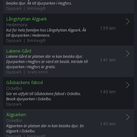
besöka djur. Åk till djurparken i Hagfors.
Djurpark | Entréavgift
Långshyttan Älgpark
Hedemora
139 km
Kul för hela familjen hos Långshyttan Älgpark. Åk
till djurparken i Hedemora.
Djurpark | Entréavgift
Lakene Gård
Lakene Gård är platsen där ni kan besöka djur.
141 km
Djurparken i Hagfors är värd ett besök. Inträde till
djurparken i Hagfors är gratis.
Djurpark | Gratis entré
Gåsbäckens fäbod
Ockelbo
143 km
Gör en utflykt till Gåsbäckens fäbod i Ockelbo.
Besök djurparken i Ockelbo.
Djurpark
Älgparken
Ockelbo
145 km
Älgparken är platsen där ni kan besöka djur. En
älgpark i Ockelbo.
Djurpark | Entréavgift