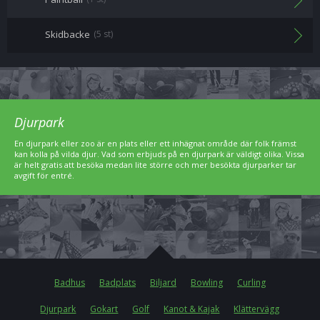
Skidbacke
(5 st)
Djurpark
En djurpark eller zoo är en plats eller ett inhägnat område där folk främst
kan kolla på vilda djur. Vad som erbjuds på en djurpark är väldigt olika. Vissa
är helt gratis att besöka medan lite större och mer besökta djurparker tar
avgift för entré.
Badhus
Badplats
Biljard
Bowling
Curling
Djurpark
Gokart
Golf
Kanot & Kajak
Klättervägg