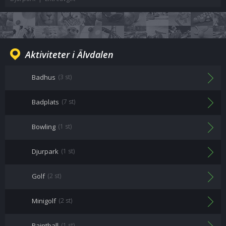
Aktiviteter i Älvdalen
Badhus
(3 st)
Badplats
(7 st)
Bowling
(1 st)
Djurpark
(1 st)
Golf
(2 st)
Minigolf
(2 st)
Paintball
(1 st)