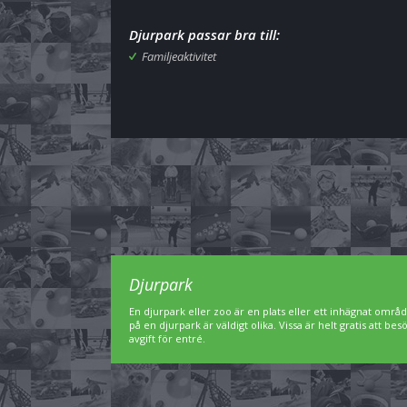
Djurpark passar bra till:
Familjeaktivitet
Djurpark
En djurpark eller zoo är en plats eller ett inhägnat områd
på en djurpark är väldigt olika. Vissa är helt gratis att 
avgift för entré.