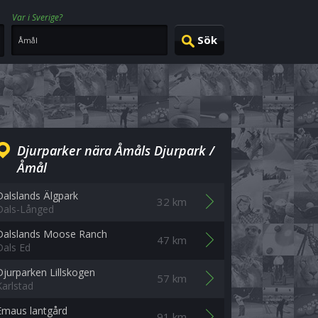
Var i Sverige?
Djurparker nära Åmåls Djurpark /
Åmål
Dalslands Älgpark
32 km
Dals-Långed
Dalslands Moose Ranch
47 km
Dals Ed
Djurparken Lillskogen
57 km
Karlstad
Emaus lantgård
91 km