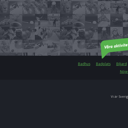
Badhus
Badplats
Biljard
Nöje
Vi är Sverig