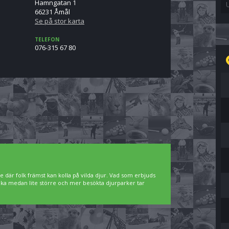
Hamngatan 1
66231 Åmål
Se på stor karta
TELEFON
076-315 67 80
e där folk främst kan kolla på vilda djur. Vad som erbjuds
besöka medan lite större och mer besökta djurparker tar