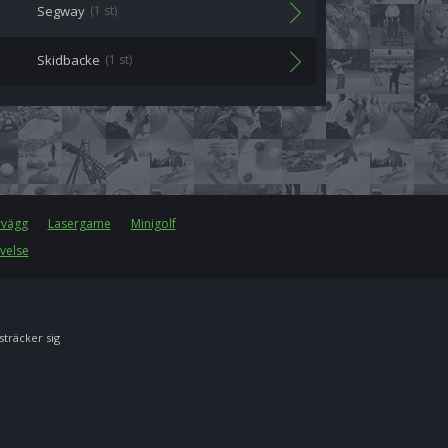
Segway
(1 st)
Skidbacke
(1 st)
rvägg
Lasergame
Minigolf
velse
 sträcker sig