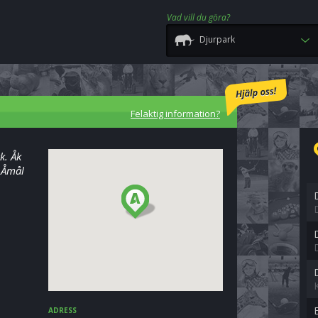
Vad vill du göra?
Djurpark
Felaktig information?
k. Åk
i Åmål
ADRESS