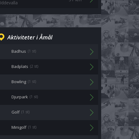
Uddevalla
Aktiviteter i Åmål
Badhus
(1 st)
Badplats
(2 st)
Bowling
(1 st)
Djurpark
(1 st)
Golf
(1 st)
Minigolf
(1 st)