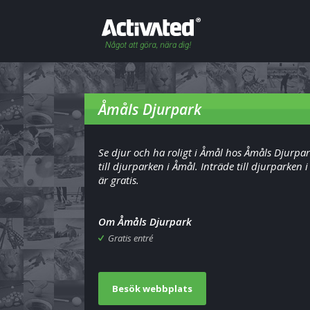
Åmåls Djurpark
Se djur och ha roligt i Åmål hos Åmåls Djurpar
till djurparken i Åmål. Inträde till djurparken 
är gratis.
Om Åmåls Djurpark
Gratis entré
Besök webbplats