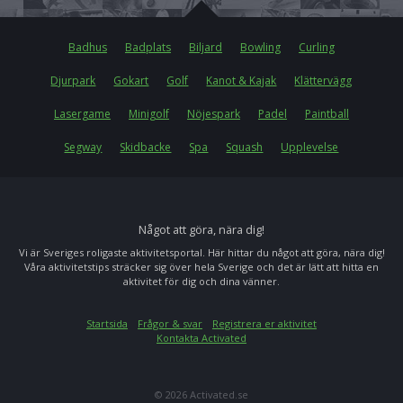
Badhus
Badplats
Biljard
Bowling
Curling
Djurpark
Gokart
Golf
Kanot & Kajak
Klättervägg
Lasergame
Minigolf
Nöjespark
Padel
Paintball
Segway
Skidbacke
Spa
Squash
Upplevelse
Något att göra, nära dig!
Vi är Sveriges roligaste aktivitetsportal. Här hittar du något att göra, nära dig!
Våra aktivitetstips sträcker sig över hela Sverige och det är lätt att hitta en
aktivitet för dig och dina vänner.
Startsida
Frågor & svar
Registrera er aktivitet
Kontakta Activated
© 2026 Activated.se