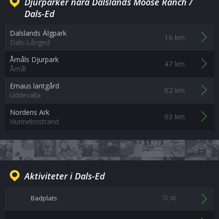
Djurparker nära Dalslands Moose Ranch /
Dals-Ed
Dalslands Älgpark
16 km
Dals-Långed
Åmåls Djurpark
47 km
Åmål
Emaus lantgård
62 km
Uddevalla
Nordens Ark
63 km
Hunnebostrand
Aktiviteter i Dals-Ed
Badplats
(5 st)