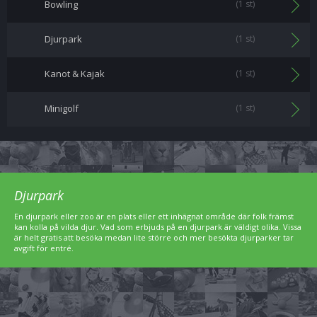
Bowling
(1 st)
Djurpark
(1 st)
Kanot & Kajak
(1 st)
Minigolf
(1 st)
Djurpark
En djurpark eller zoo är en plats eller ett inhägnat område där folk främst
kan kolla på vilda djur. Vad som erbjuds på en djurpark är väldigt olika. Vissa
är helt gratis att besöka medan lite större och mer besökta djurparker tar
avgift för entré.