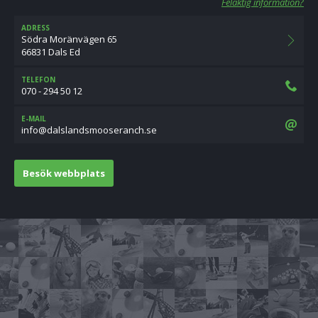
Felaktig information?
ADRESS
Södra Moränvägen 65
66831 Dals Ed
TELEFON
070 - 294 50 12
E-MAIL
es.hcnaresoomsdnalslad@ofni
Besök webbplats