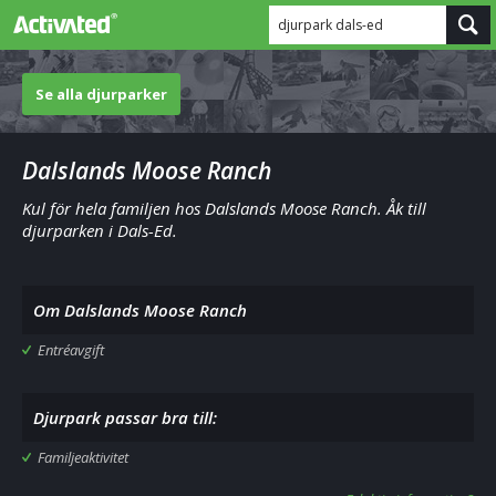
djurpark dals-ed
Se alla djurparker
Dalslands Moose Ranch
Kul för hela familjen hos Dalslands Moose Ranch. Åk till
djurparken i Dals-Ed.
Om Dalslands Moose Ranch
Entréavgift
Djurpark passar bra till:
Familjeaktivitet