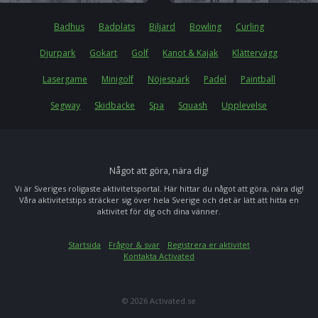
Badhus
Badplats
Biljard
Bowling
Curling
Djurpark
Gokart
Golf
Kanot & Kajak
Klättervägg
Lasergame
Minigolf
Nöjespark
Padel
Paintball
Segway
Skidbacke
Spa
Squash
Upplevelse
Något att göra, nära dig!
Vi är Sveriges roligaste aktivitetsportal. Här hittar du något att göra, nära dig!
Våra aktivitetstips sträcker sig över hela Sverige och det är lätt att hitta en
aktivitet för dig och dina vänner.
Startsida
Frågor & svar
Registrera er aktivitet
Kontakta Activated
© 2026 Activated.se