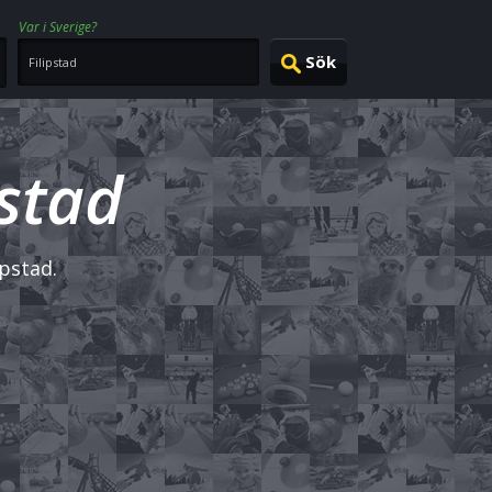
Var i Sverige?
pstad
ipstad.