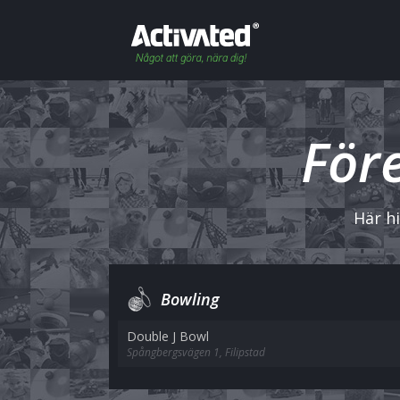
Före
Här hi
Bowling
Double J Bowl
Spångbergsvägen 1, Filipstad