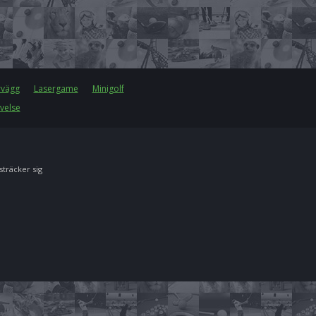
rvägg
Lasergame
Minigolf
velse
 sträcker sig