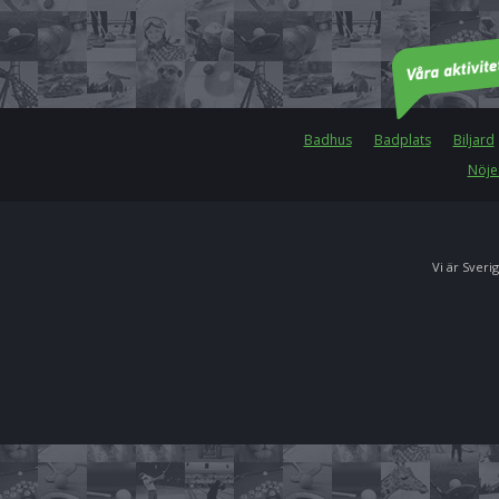
Badhus
Badplats
Biljard
Nöje
Vi är Sverig