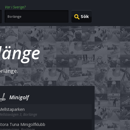
Var i Sverige?
rlänge
orlänge.
Minigolf
Mellstaparken
ellstavägen 3, Borlänge
Stora Tuna Minigolfklubb
Rommevägen, Borlänge