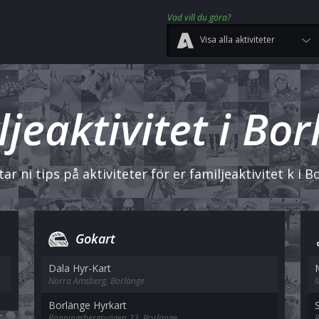
Vad vill du göra?
Visa alla aktiviteter
jeaktivitet i Bo
tar ni tips på aktiviteter för er familjeaktivitet k i B
Gokart
Dala Hyr-Kart
Norra Amsberg, Borlänge
M
Borlänge Hyrkart
Rönningsbergsvägen 23, Borlänge