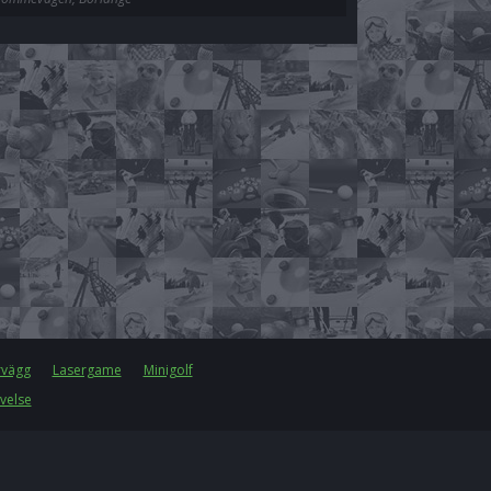
rvägg
Lasergame
Minigolf
velse