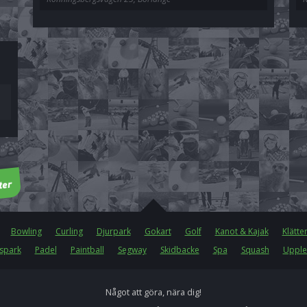
Bowling
Curling
Djurpark
Gokart
Golf
Kanot & Kajak
Klätte
spark
Padel
Paintball
Segway
Skidbacke
Spa
Squash
Upple
Något att göra, nära dig!