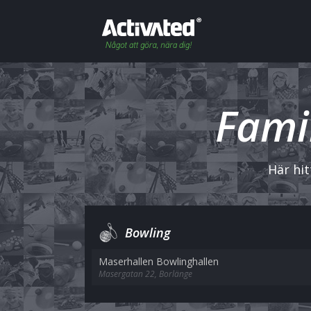
Famil
Här hit
Bowling
Maserhallen Bowlinghallen
Masergatan 22, Borlänge