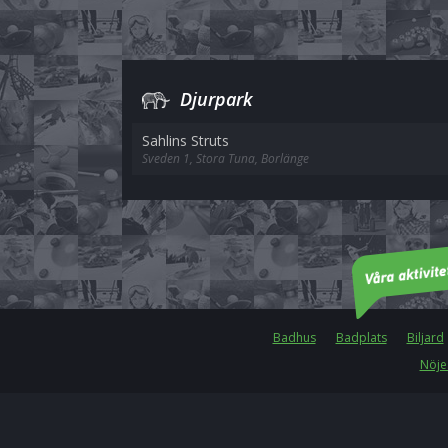
Djurpark
Sahlins Struts
Sveden 1, Stora Tuna, Borlänge
Badhus
Badplats
Biljard
Nöje