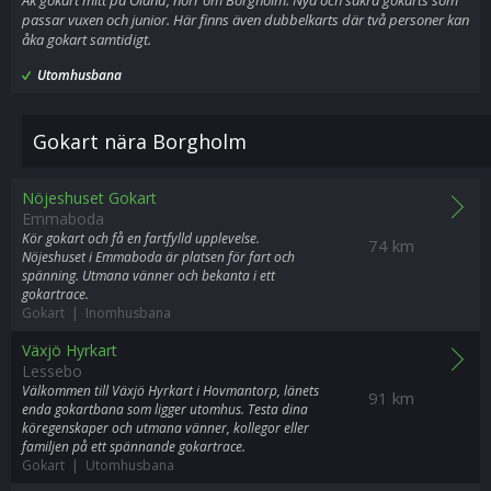
Åk gokart mitt på Öland, norr om Borgholm. Nya och säkra gokarts som
passar vuxen och junior. Här finns även dubbelkarts där två personer kan
åka gokart samtidigt.
Utomhusbana
Gokart nära Borgholm
Nöjeshuset Gokart
Emmaboda
Kör gokart och få en fartfylld upplevelse.
74 km
Nöjeshuset i Emmaboda är platsen för fart och
spänning. Utmana vänner och bekanta i ett
gokartrace.
Gokart | Inomhusbana
Växjö Hyrkart
Lessebo
Välkommen till Växjö Hyrkart i Hovmantorp, länets
91 km
enda gokartbana som ligger utomhus. Testa dina
köregenskaper och utmana vänner, kollegor eller
familjen på ett spännande gokartrace.
Gokart | Utomhusbana