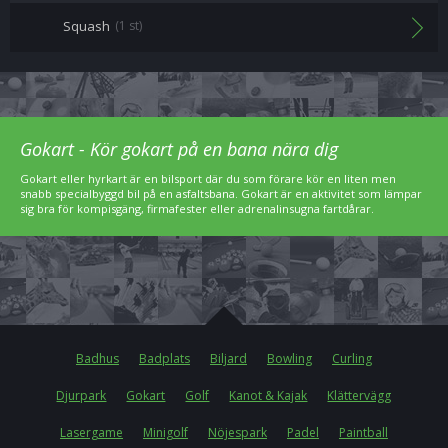
Squash
(1 st)
Gokart - Kör gokart på en bana nära dig
Gokart eller hyrkart är en bilsport där du som förare kör en liten men
snabb specialbyggd bil på en asfaltsbana. Gokart är en aktivitet som lämpar
sig bra för kompisgäng, firmafester eller adrenalinsugna fartdårar.
Badhus
Badplats
Biljard
Bowling
Curling
Djurpark
Gokart
Golf
Kanot & Kajak
Klättervägg
Lasergame
Minigolf
Nöjespark
Padel
Paintball