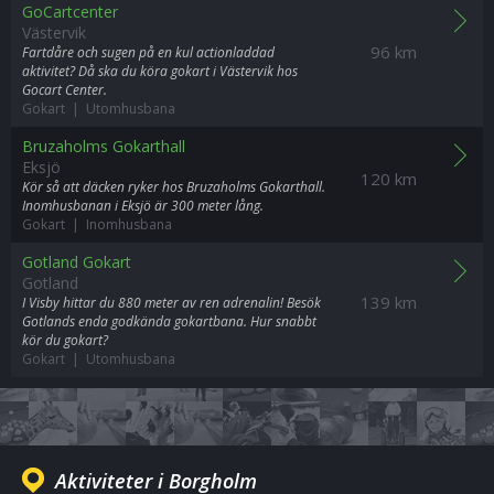
GoCartcenter
Västervik
96 km
Fartdåre och sugen på en kul actionladdad
aktivitet? Då ska du köra gokart i Västervik hos
Gocart Center.
Gokart | Utomhusbana
Bruzaholms Gokarthall
Eksjö
120 km
Kör så att däcken ryker hos Bruzaholms Gokarthall.
Inomhusbanan i Eksjö är 300 meter lång.
Gokart | Inomhusbana
Gotland Gokart
Gotland
139 km
I Visby hittar du 880 meter av ren adrenalin! Besök
Gotlands enda godkända gokartbana. Hur snabbt
kör du gokart?
Gokart | Utomhusbana
Aktiviteter i Borgholm