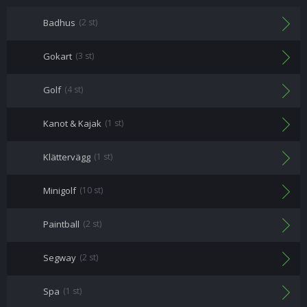
Badhus
(2 st)
Gokart
(3 st)
Golf
(4 st)
Kanot & Kajak
(1 st)
Klättervägg
(1 st)
Minigolf
(10 st)
Paintball
(2 st)
Segway
(2 st)
Spa
(1 st)