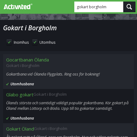
gokart borgholm
Gokart i Borgholm
Inomhus
Utomhus
Gocartbanan Ölanda
Gokart i Borgholm
Gokartbana vid Ölanda Flygplats. Ring oss för bokning!
Utomhusbana
Glabo gokart
Gokart i Borgholm
Ölands största och samtidigt väldigt populär gokartbana. Kör gokart på
Öland mellan Löttorp och Böda. Upp till tio gokartar samtidigt.
Utomhusbana
Gokart Öland
Gokart i Borgholm