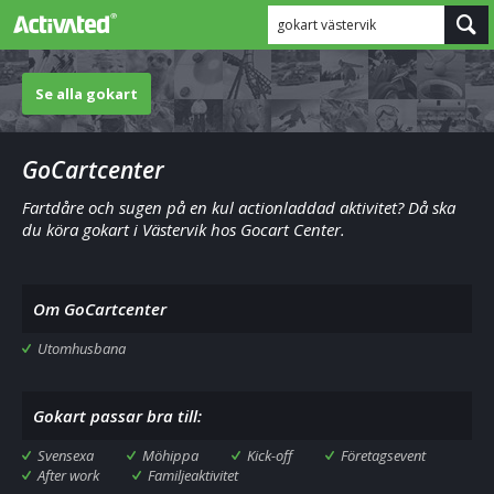
gokart västervik
Se alla gokart
GoCartcenter
Fartdåre och sugen på en kul actionladdad aktivitet? Då ska
du köra gokart i Västervik hos Gocart Center.
Om GoCartcenter
Utomhusbana
Gokart passar bra till:
Svensexa
Möhippa
Kick-off
Företagsevent
After work
Familjeaktivitet