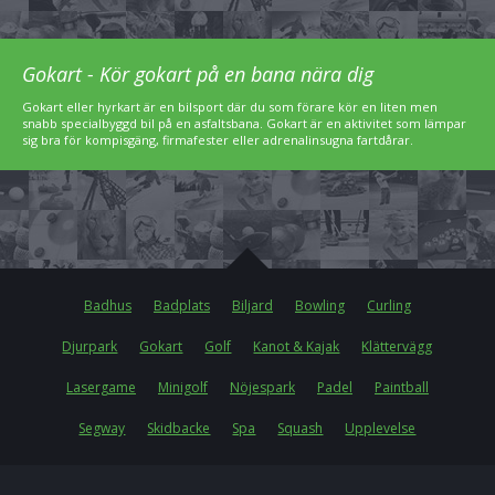
Gokart - Kör gokart på en bana nära dig
Gokart eller hyrkart är en bilsport där du som förare kör en liten men
snabb specialbyggd bil på en asfaltsbana. Gokart är en aktivitet som lämpar
sig bra för kompisgäng, firmafester eller adrenalinsugna fartdårar.
Badhus
Badplats
Biljard
Bowling
Curling
Djurpark
Gokart
Golf
Kanot & Kajak
Klättervägg
Lasergame
Minigolf
Nöjespark
Padel
Paintball
Segway
Skidbacke
Spa
Squash
Upplevelse