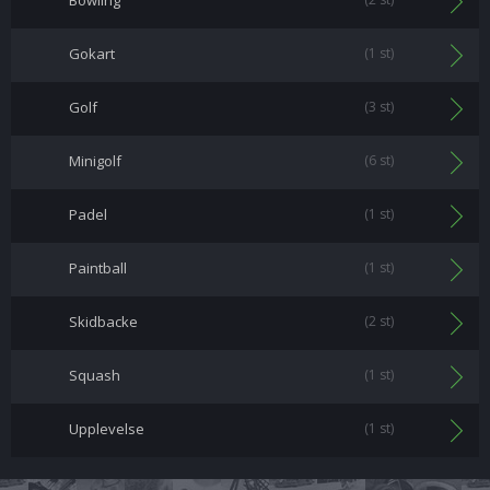
Bowling
Gokart
(1 st)
Golf
(3 st)
Minigolf
(6 st)
Padel
(1 st)
Paintball
(1 st)
Skidbacke
(2 st)
Squash
(1 st)
Upplevelse
(1 st)