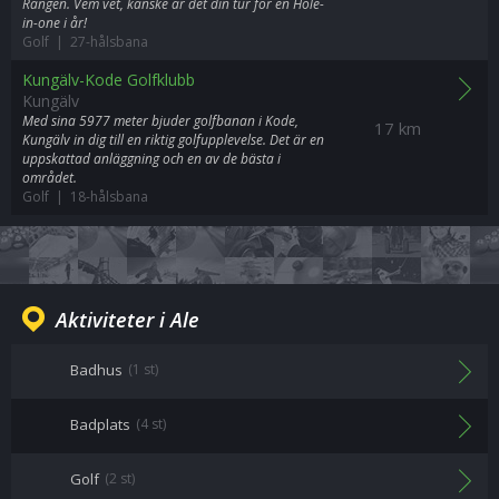
Rangen. Vem vet, kanske är det din tur för en Hole-
in-one i år!
Golf | 27-hålsbana
Kungälv-Kode Golfklubb
Kungälv
Med sina 5977 meter bjuder golfbanan i Kode,
17 km
Kungälv in dig till en riktig golfupplevelse. Det är en
uppskattad anläggning och en av de bästa i
området.
Golf | 18-hålsbana
Aktiviteter i Ale
Badhus
(1 st)
Badplats
(4 st)
Golf
(2 st)