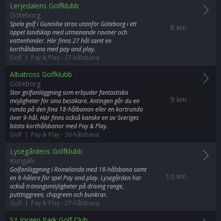
Lerjedalens Golfklubb
Göteborg
Spela golf i Gunnilse strax utanför Göteborg i ett
8 km
öppet landskap med utmanande raviner och
vattenhinder. Här finns 27 hål samt en
korthålsbana med pay and play.
Golf | Pay & Play
-
27-hålsbana
Albatross Golfklubb
Göteborg
Stor golfanläggning som erbjuder fantastiska
9 km
möjligheter för sina besökare. Antingen går du en
runda på den fina 18-hålbanan eller en kortrunda
över 9-hål. Här finns också kanske en av Sveriges
bästa korthålsbanor med Pay & Play.
Golf | Pay & Play
-
36-hålsbana
Lysegårdens Golfklubb
Kungälv
Golfanläggning i Romelanda med 18-hålsbana samt
10 km
en 9-hålare för spel Pay and play. Lysegården har
också träningsmöjligheter på driving range,
puttinggreen, chipgreen och bunkrar.
Golf | Pay & Play
-
27-hålsbana
S:t Jörgen Park Golf Club