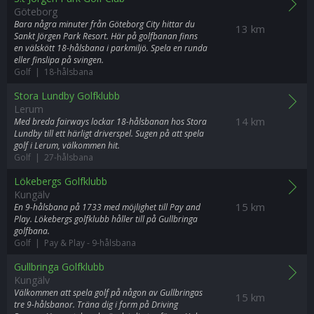
Göteborg
Bara några minuter från Göteborg City hittar du
13 km
Sankt Jörgen Park Resort. Här på golfbanan finns
en välskött 18-hålsbana i parkmiljö. Spela en runda
eller finslipa på svingen.
Golf | 18-hålsbana
Stora Lundby Golfklubb
Lerum
14 km
Med breda fairways lockar 18-hålsbanan hos Stora
Lundby till ett härligt driverspel. Sugen på att spela
golf i Lerum, välkommen hit.
Golf | 27-hålsbana
Lökebergs Golfklubb
Kungälv
15 km
En 9-hålsbana på 1733 med möjlighet till Pay and
Play. Lökebergs golfklubb håller till på Gullbringa
golfbana.
Golf | Pay & Play
-
9-hålsbana
Gullbringa Golfklubb
Kungälv
Välkommen att spela golf på någon av Gullbringas
15 km
tre 9-hålsbanor. Träna dig i form på Driving