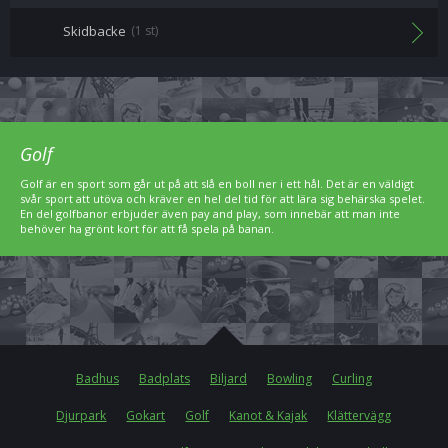
Skidbacke
(1 st)
Golf
Golf är en sport som går ut på att slå en boll ner i ett hål. Det är en väldigt
svår sport att utöva och kräver en hel del tid för att lära sig behärska spelet.
En del golfbanor erbjuder även pay and play, som innebär att man inte
behöver ha grönt kort för att få spela på banan.
Badhus
Badplats
Biljard
Bowling
Curling
Djurpark
Gokart
Golf
Kanot & Kajak
Klättervägg