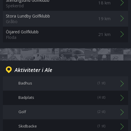
Stenungsund Golfklubb
18 km
Spekeröd
Stora Lundby Golfklubb
19 km
Gråbo
Öijared Golfklubb
21 km
Floda
Aktiviteter i Ale
Badhus
(1 st)
Badplats
(4 st)
Golf
(2 st)
Skidbacke
(1 st)