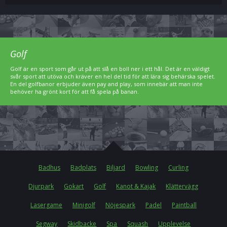
Golf
Golf är en sport som går ut på att slå en boll ner i ett hål. Det är en väldigt
svår sport att utöva och kräver en hel del tid för att lära sig behärska spelet.
En del golfbanor erbjuder även pay and play, som innebär att man inte
behöver ha grönt kort för att få spela på banan.
Badhus
Badplats
Biljard
Bowling
Curling
Djurpark
Gokart
Golf
Kanot & Kajak
Klättervägg
Lasergame
Minigolf
Nöjespark
Padel
Paintball
Segway
Skidbacke
Spa
Squash
Upplevelse