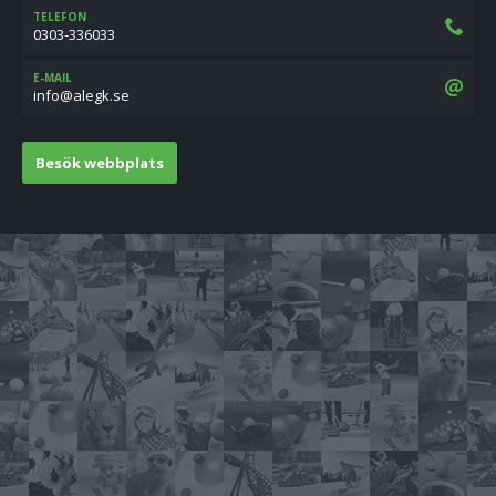
TELEFON
0303-336033
E-MAIL
es.kgela@ofni
Besök webbplats