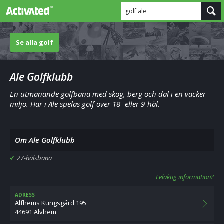
golf ale
Se alla golf
Ale Golfklubb
En utmanande golfbana med skog, berg och dal i en vacker
miljö. Här i Ale spelas golf över 18- eller 9-hål.
Om Ale Golfklubb
27-hålsbana
Felaktig information?
ADRESS
Alfhems Kungsgård 195
44691 Alvhem